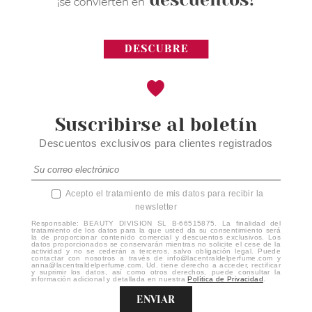
Suscribirse al boletín
Descuentos exclusivos para clientes registrados
Acepto el tratamiento de mis datos para recibir la
newsletter
Responsable: BEAUTY DIVISION SL B-66515875. La finalidad del
tratamiento de los datos para la que usted da su consentimiento será
la de proporcionar contenido comercial y descuentos exclusivos. Los
datos proporcionados se conservarán mientras no solicite el cese de la
actividad y no se cederán a terceros, salvo obligación legal. Puede
contactar con nosotros a través de info@lacentraldelperfume.com y
anna@lacentraldelperfume.com. Ud. tiene derecho a acceder, rectificar
y suprimir los datos, así como otros derechos, puede consultar la
información adicional y detallada en nuestra
Política de Privacidad
.
ENVIAR