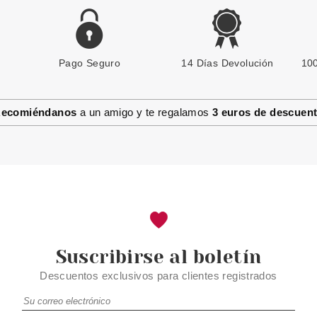
Pago Seguro
L´OREAL
14 Días Devolución
100
L'OREAL LISS UNLIMITED
SHAMPOO 500 ML
ecomiéndanos
a un amigo y te regalamos
3 euros de descuen
desde
17.95€
Suscribirse al boletín
Descuentos exclusivos para clientes registrados