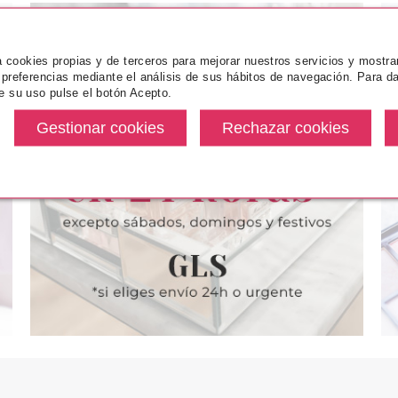
za cookies propias y de terceros para mejorar nuestros servicios y mostra
 preferencias mediante el análisis de sus hábitos de navegación. Para da
e su uso pulse el botón Acepto.
PERMA
SEBASTIAN PROFESSIONAL
EUGE
 ESSENTIEL
SEBASTIAN PENETRAITT DEEP
EUGENE PER
ZZ CONTROL
STRENGHTENING AND REPAIR
NATURE S
100ML
MASQUE 150 ML
CABELLOS 
desde
Pvr 37.00€
desde
Pvr 15.68€
0.99€
14.75€
-60%
-59%