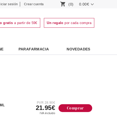
(0)
0.00€
niciar sesión
Crear cuenta
o gratis
a partir de 59€
Un regalo
por cada compra
NE
PARAFARMACIA
NOVEDADES
PVR 28.90€
0ML
21.95€
Comprar
IVA incluido