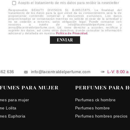
Acepto el tratamiento de mis datos para recibir la newsletter
Responsable: BEAUTY DIVISION SL B-66515875. La finalidad del
tratamiento de los datos para la que usted da su consentimiento será la de
proporcionar contenido comercial y descuentos exclusivos. Los datos
proporcionados se conservarán mientras no solicite el cese de la actividad y
no se cederán a terceros, salvo obligación legal. Puede contactar con
nosotros a través de info@lacentraldelperfume.com y
anna@lacentraldelperfume.com. Ud. tiene derecho a acceder, rectificar y
suprimir los datos, así como otros derechos, puede consultar la información
adicional y detallada en nuestra
Política de Privacidad
.
ENVIAR
862 636
info@lacentraldelperfume.com
L-V: 8:00 a
FUMES PARA MUJER
PERFUMES PARA 
mes para mujer
Perfumes ck hombre
me Lolita
Perfumes hombre
mes Euphoria
Perfumes hombres precios