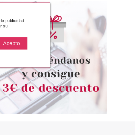
rle publicidad
r su
NE PERMA
SEBASTIAN PROFESSIONAL
MA COLLECTIONS
SEBASTIAN HYDRE SHAMPOO
PRAY COULEUR
250 ML
TEÑIDOS 200 ML
desde
Pvr 25.50€
desde
6.39€
11.75€
-54%