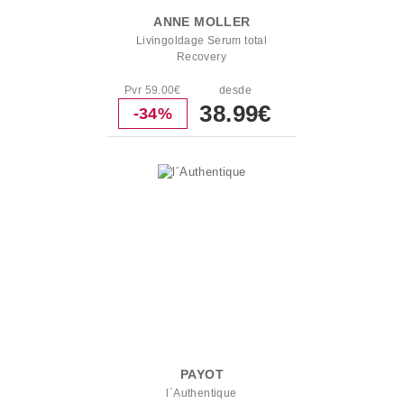
ANNE MOLLER
Livingoldage Serum total
Recovery
Pvr 59.00€
desde
38.99€
-34%
PAYOT
l´Authentique