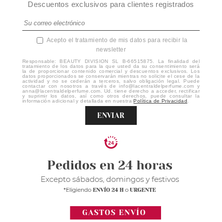
Descuentos exclusivos para clientes registrados
Acepto el tratamiento de mis datos para recibir la
newsletter
Responsable: BEAUTY DIVISION SL B-66515875. La finalidad del
tratamiento de los datos para la que usted da su consentimiento será
la de proporcionar contenido comercial y descuentos exclusivos. Los
datos proporcionados se conservarán mientras no solicite el cese de la
actividad y no se cederán a terceros, salvo obligación legal. Puede
contactar con nosotros a través de info@lacentraldelperfume.com y
anna@lacentraldelperfume.com. Ud. tiene derecho a acceder, rectificar
y suprimir los datos, así como otros derechos, puede consultar la
información adicional y detallada en nuestra
Política de Privacidad
.
ENVIAR