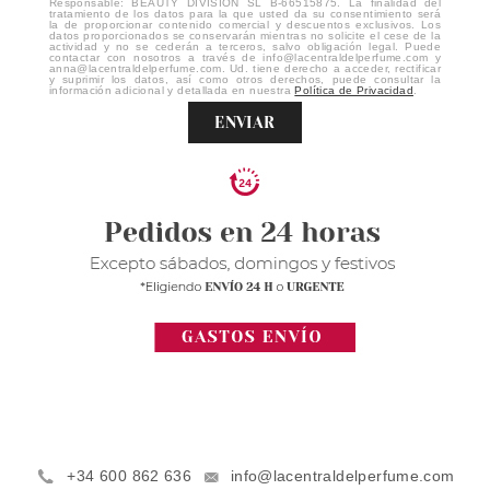
Responsable: BEAUTY DIVISION SL B-66515875. La finalidad del
tratamiento de los datos para la que usted da su consentimiento será
la de proporcionar contenido comercial y descuentos exclusivos. Los
datos proporcionados se conservarán mientras no solicite el cese de la
actividad y no se cederán a terceros, salvo obligación legal. Puede
contactar con nosotros a través de info@lacentraldelperfume.com y
anna@lacentraldelperfume.com. Ud. tiene derecho a acceder, rectificar
y suprimir los datos, así como otros derechos, puede consultar la
información adicional y detallada en nuestra
Política de Privacidad
.
ENVIAR
+34 600 862 636
info@lacentraldelperfume.com