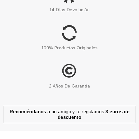
L'OREAL CONTOURING
14 Días Devolución
PALETTE INFALLIBLE SCULPT
01 LIGHT/MEDIUM
desde
2.90€
100% Productos Originales
2 Años De Garantía
Recomiéndanos
a un amigo y te regalamos
3 euros de
descuento
L´OREAL
L'OREAL CONTOURING
PALETTE INFALLIBLE SCULPT
01 LIGHT