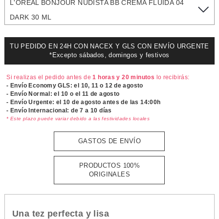
L'OREAL BONJOUR NUDISTA BB CREMA FLUIDA 04
DARK 30 ML
TU PEDIDO EN 24H CON NACEX Y GLS CON ENVÍO URGENTE
*Excepto sábados, domingos y festivos
Si realizas el pedido antes de
1 horas y 20 minutos
lo recibirás:
- Envío Economy GLS: el
10, 11 o 12 de agosto
- Envío Normal: el
10 o el 11 de agosto
- Envío Urgente: el
10 de agosto antes de las 14:00h
- Envío Internacional: de 7 a 10 días
* Este plazo puede variar debido a las festividades locales
GASTOS DE ENVÍO
PRODUCTOS 100%
ORIGINALES
Una tez perfecta y lisa