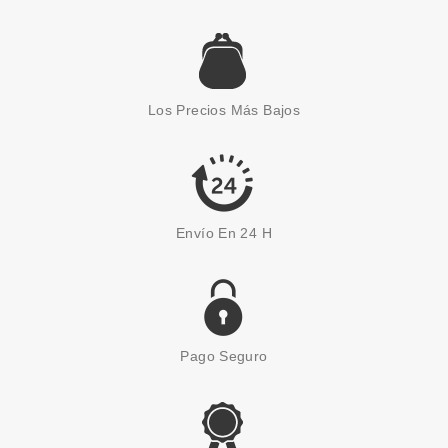
L´OREAL
L'OREAL NUDE MAGIQUE
CUSHION FOUNDATION 11
GOLDEN AMBER 14.6 GR
Los Precios Más Bajos
desde
2.99€
Envío En 24 H
Pago Seguro
L´OREAL