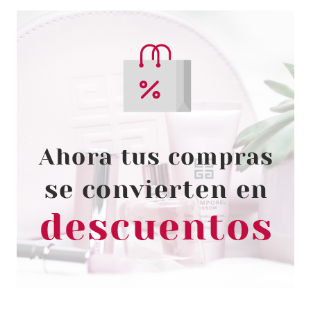
L´OREAL
L'ORÉAL NUDE MAGIQUE BB
UNIVERSAL ROSEY BLUSH
15ML
desde
3.99€