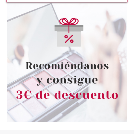
L´OREAL
L'OREAL SKIN PARADISE
CREMA HIDRATANTE CON
COLOR SPF20 02 DEEP 30 ML
desde
6.50€