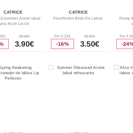
CATRICE
CATRICE
Essentials Aceite labial
Pearlfection Brillo De Labios
Plump I
ydra Rush Lip Oil
49€
desde
Pvr 4.19€
desde
Pvr 4.4
3.90€
3.50€
3%
-16%
-24