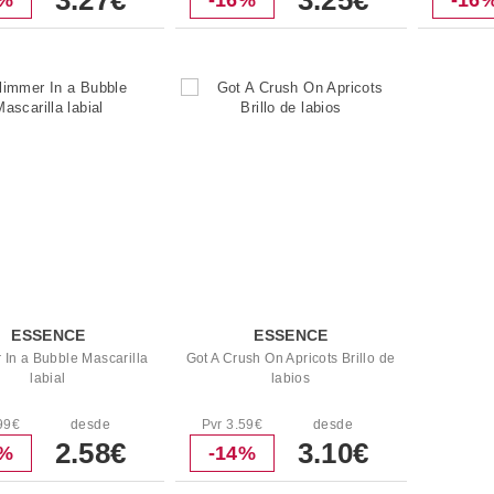
3.27€
3.25€
4%
-16%
-16
ESSENCE
ESSENCE
 In a Bubble Mascarilla
Got A Crush On Apricots Brillo de
labial
labios
99€
desde
Pvr 3.59€
desde
2.58€
3.10€
4%
-14%