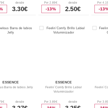
79€
desde
Pvr 2.89€
desde
Pvr 4.1
3.30€
2.50€
3%
-13%
-13
ESSENCE
ESSENCE
s Barra de labios Jelly
Feelin`Comfy Brillo Labial
Feelin`C
Voluminizador
79€
desde
Pvr 3.89€
desde
Pvr 3.8