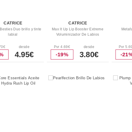
CATRICE
CATRICE
Besties Duo brillo y tinte
Max It Up Lip Booster Extreme
Metafa
labial
Voluminizador De Labios
70€
desde
Pvr 4.69€
desde
Pvr 5.6
4.95€
3.80€
3%
-19%
-21