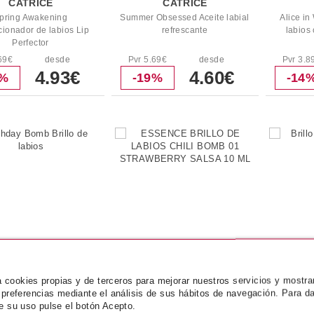
CATRICE
CATRICE
pring Awakening
Summer Obsessed Aceite labial
Alice in
cionador de labios Lip
refrescante
labios
Perfector
69€
desde
Pvr 5.69€
desde
Pvr 3.8
4.93€
4.60€
3%
-19%
-14
za cookies propias y de terceros para mejorar nuestros servicios y mostra
ESSENCE
CATRICE
 preferencias mediante el análisis de sus hábitos de navegación. Para da
e su uso pulse el botón Acepto.
y Bomb Brillo de labios
ESSENCE BRILLO DE LABIOS
Brillo De