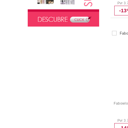
Pvr 3.
-1
Fabowlou
Pvr 3.