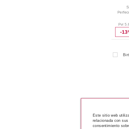
S
Perfec
Pvr 5.
-1
Este sitio web utili
relacionada con sus
consentimiento sobr
Birthda