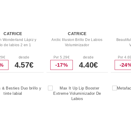
CATRICE
CATRICE
in Wonderland Lápiz y
Arctic Illusion Brillo De Labios
Beautifu
llo de labios 2 en 1
Voluminizador
29€
desde
Pvr 5.29€
desde
Pvr 4.6
4.57€
4.40€
4%
-17%
-24