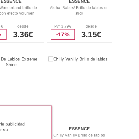
ESSENCE
ESSENCE
 Wonderland brillo de
Aloha, Babes! Brillo de labios en
 con efecto volumen
stick
9€
desde
Pvr 3.79€
desde
3.36€
3.15€
%
-17%
rle publicidad
ESSENCE
ESSENCE
r su
 Labios Extreme Shine
Chilly Vanilly Brillo de labios