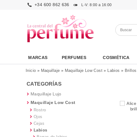
+34 600 862 636
L-V: 8:00 a 16:00
MARCAS
PERFUMES
COSMÉTICA
Inicio
»
Maquillaje
»
Maquillaje Low Cost
»
Labios
»
Brillo
CATEGORÍAS
Maquillaje Lujo
Maquillaje Low Cost
Rostro
Ojos
Cejas
Labios
Barras de labios