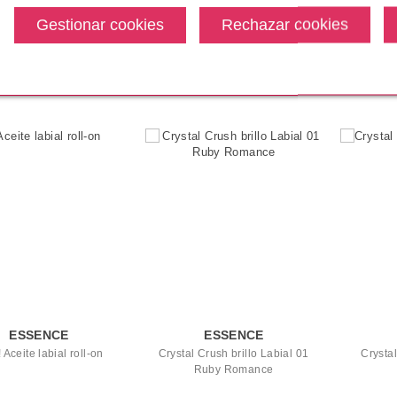
CHILI BOMB 01 STRAWBERRY
SALSA 10 ML
79€
desde
Pvr 1.79€
desde
Pvr 2.4
1.55€
1.55€
3%
-13%
-24
ESSENCE
ESSENCE
 Aceite labial roll-on
Crystal Crush brillo Labial 01
Crystal
Ruby Romance