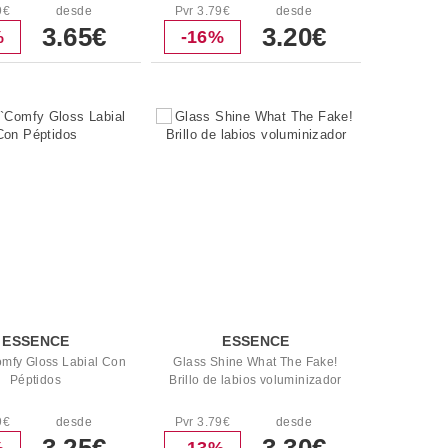
9€
desde
Pvr 3.79€
desde
3.65€
3.20€
%
-16%
ESSENCE
ESSENCE
omfy Gloss Labial Con
Glass Shine What The Fake!
Péptidos
Brillo de labios voluminizador
9€
desde
Pvr 3.79€
desde