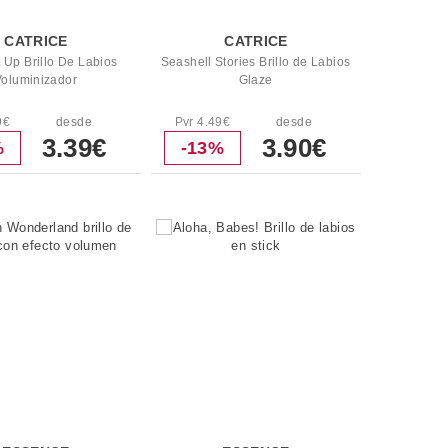
CATRICE
CATRICE
t Up Brillo De Labios
Seashell Stories Brillo de Labios
Voluminizador
Glaze
9€
desde
Pvr 4.49€
desde
3.39€
3.90€
%
-13%