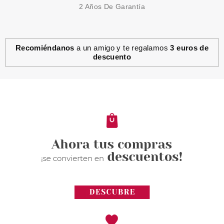
2 Años De Garantía
Recomiéndanos
a un amigo y te regalamos
3 euros de
descuento
CATRICE
CATRICE LIP ARTIST MATE 6H
030 BARBERRY HOPPING
Pvr 5.69€
desde
4.55€
-20%