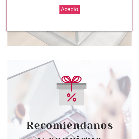
4.05€
-14%
CATRICE
CATRICE SPRING AWAKENING
PERFECCIONADOR DE LABIOS
LIP PERFECTOR C01 SPRING
TO LIFE
Pvr 5.69€
desde
4.93€
-13%