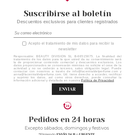
Suscribirse al boletín
Descuentos exclusivos para clientes registrados
Acepto el tratamiento de mis datos para recibir la
newsletter
Responsable: BEAUTY DIVISION SL B-66515875. La finalidad del
tratamiento de los datos para la que usted da su consentimiento será
la de proporcionar contenido comercial y descuentos exclusivos. Los
datos proporcionados se conservarán mientras no solicite el cese de la
actividad y no se cederán a terceros, salvo obligación legal. Puede
contactar con nosotros a través de info@lacentraldelperfume.com y
anna@lacentraldelperfume.com. Ud. tiene derecho a acceder, rectificar
y suprimir los datos, así como otros derechos, puede consultar la
información adicional y detallada en nuestra
Política de Privacidad
.
ENVIAR