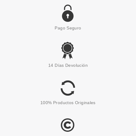
Pago Seguro
CATRICE
CATRICE SPRING AWAKENING
14 Días Devolución
PERFECCIONADOR DE LABIOS
LIP PERFECTOR C03
PEACHSPIRATION
Pvr 5.69€
desde
4.93€
-13%
100% Productos Originales