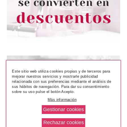
HYDRA SHEEN 02 2,7 ML
Pvr 5.29€
desde
4.40€
-17%
Este sitio web utiliza cookies propias y de terceros para
mejorar nuestros servicios y mostrarle publicidad
relacionada con sus preferencias mediante el análisis de
sus hábitos de navegación. Para dar su consentimiento
sobre su uso pulse el botón Acepto.
CATRICE
Más información
CATRICE EGG-CELLENT
EASTER BASAMO LABIAL 03
HONEYMELON SUGAR POP 5G
Pvr 4.69€
desde