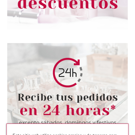
1.55€
-22%
ESSENCE
ESSENCE METAL ART
PERFILADOR DE LABIOS Y
OJOS 02 YOU'RE MERMAZING
Pvr 4.65€
desde
4.16€
-11%