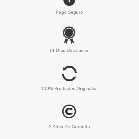
Pago Seguro
ESSENCE
ESSENCE LABIAL LÍQUIDO 8H
14 Días Devolución
MATTE 03 SOFT BEIGE
Pvr 3.79€
desde
3.40€
-10%
100% Productos Originales
2 Años De Garantía