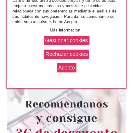
Este sitio web utiliza cookies propias y de terceros para
mejorar nuestros servicios y mostrarle publicidad
relacionada con sus preferencias mediante el análisis de
sus hábitos de navegación. Para dar su consentimiento
sobre su uso pulse el botón Acepto.
Más información
ESSENCE
ESSENCE MELTED CHROME
LABIAL LIQUIDO 05 ALU-MINE-
UM 2.30ML
Pvr 3.59€
desde
3.21€
-11%