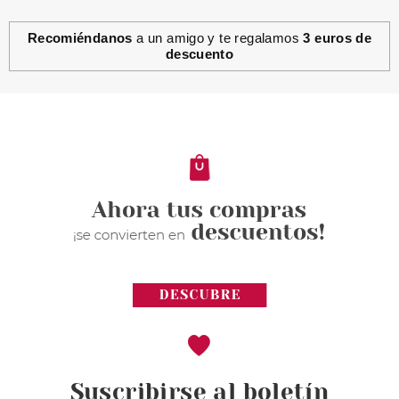
Recomiéndanos
a un amigo y te regalamos
3 euros de
descuento
ESSENCE
ESSENCE YOU MAKE MY DAY!
ACEITE LABIAL BIFÁSICO 4 ML
Pvr 2.99€
desde
2.48€
-17%
Suscribirse al boletín