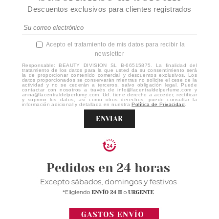
Descuentos exclusivos para clientes registrados
Acepto el tratamiento de mis datos para recibir la
newsletter
Responsable: BEAUTY DIVISION SL B-66515875. La finalidad del
tratamiento de los datos para la que usted da su consentimiento será
la de proporcionar contenido comercial y descuentos exclusivos. Los
datos proporcionados se conservarán mientras no solicite el cese de la
actividad y no se cederán a terceros, salvo obligación legal. Puede
contactar con nosotros a través de info@lacentraldelperfume.com y
anna@lacentraldelperfume.com. Ud. tiene derecho a acceder, rectificar
y suprimir los datos, así como otros derechos, puede consultar la
información adicional y detallada en nuestra
Política de Privacidad
.
ENVIAR