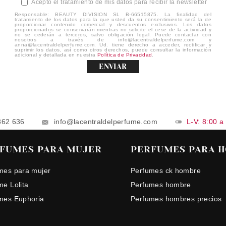
Acepto el tratamiento de mis datos para recibir la newsletter
Responsable: BEAUTY DIVISION SL B-66515875. La finalidad del
tratamiento de los datos para la que usted da su consentimiento será la de
proporcionar contenido comercial y descuentos exclusivos. Los datos
proporcionados se conservarán mientras no solicite el cese de la actividad y
no se cederán a terceros, salvo obligación legal. Puede contactar con
nosotros a través de info@lacentraldelperfume.com y
anna@lacentraldelperfume.com. Ud. tiene derecho a acceder, rectificar y
suprimir los datos, así como otros derechos, puede consultar la información
adicional y detallada en nuestra
Política de Privacidad
.
ENVIAR
862 636
info@lacentraldelperfume.com
L-V: 8:00 a
FUMES PARA MUJER
PERFUMES PARA 
mes para mujer
Perfumes ck hombre
me Lolita
Perfumes hombre
mes Euphoria
Perfumes hombres precios