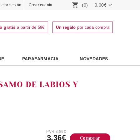
(0)
0.00€
niciar sesión
Crear cuenta
o gratis
a partir de 59€
Un regalo
por cada compra
NE
PARAFARMACIA
NOVEDADES
SAMO DE LABIOS Y
PVR 3.89€
3.36€
Comprar