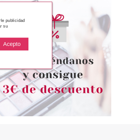
rle publicidad
r su
SENCE
ESSENCE
 MATTE CONFORT
ESSENCE JUICY BOMB PARTY
R DE LABIOS 15
BRILLO DE LABIOS BRILLANTE
AGE ROSE
04 KIWI KISSES
desde
Pvr 1.79€
desde
1.85€
1.47€
-18%