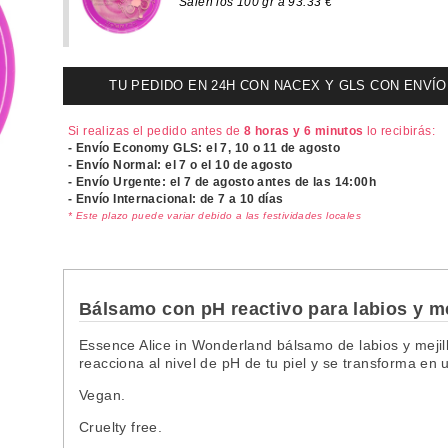
Salen los 100 gr a 93.33 €
TU PEDIDO EN 24H CON NACEX Y GLS CON ENVÍO UR
Si realizas el pedido antes de
8 horas y 6 minutos
lo recibirás:
- Envío Economy GLS: el
7, 10 o 11 de agosto
- Envío Normal: el
7 o el 10 de agosto
- Envío Urgente: el
7 de agosto antes de las 14:00h
- Envío Internacional: de 7 a 10 días
* Este plazo puede variar debido a las festividades locales
Bálsamo con pH reactivo para labios y me
Essence Alice in Wonderland bálsamo de labios y mejil
reacciona al nivel de pH de tu piel y se transforma en 
Vegan.
Cruelty free.