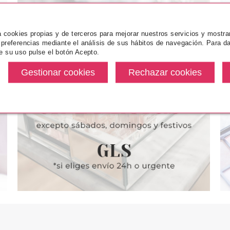
za cookies propias y de terceros para mejorar nuestros servicios y mostra
 preferencias mediante el análisis de sus hábitos de navegación. Para da
e su uso pulse el botón Acepto.
NCE
ESSENCE
ES
TTE CONFORT
ESSENCE THE SLIM STICK
ESSENCE 8H
 LABIOS 19
BARRA DE LABIOS LARGA
PERFILADO
BESTIE
DURACIÓN MATE 107
VINT
desde
Pvr 3.79€
desde
Pvr 3.50€
1.97€
3.30€
-13%
-47%