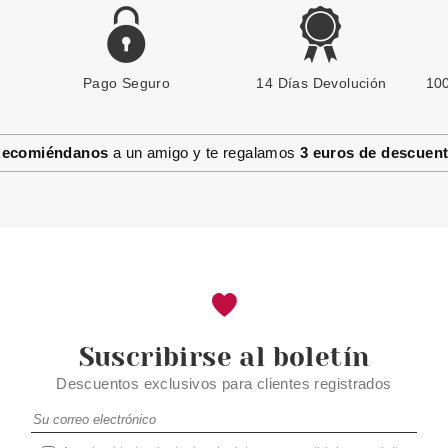
Pago Seguro
ESSENCE
14 Días Devolución
100
ESSENCE PERFILADOR DE
LABIOS 12 WISH ME A ROSE 1G
ecomiéndanos
a un amigo y te regalamos
3 euros de descuen
Pvr 1.29€
desde
1.05€
-19%
Suscribirse al boletín
Descuentos exclusivos para clientes registrados