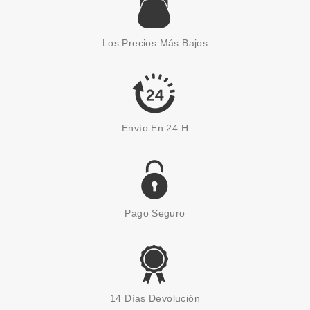
ESSENCE
ESSENCE THE SLIM STICK
BARRA DE LABIOS LARGA
Los Precios Más Bajos
DURACIÓN MATE 107
Pvr 3.79€
desde
3.30€
-13%
Envío En 24 H
Pago Seguro
ESSENCE
ESSENCE SUPER BALM BRILLO
14 Días Devolución
TRATAMIENTO PARA LABIOS 01