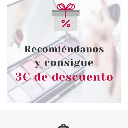
ESSENCE
ESSENCE BARRA DE LABIOS
LIQUIDA COLOUR BOOST
VINYLICIOUS 10 I'M DARK I'M
BACK 8ML
Pvr 3.59€
desde
3.10€
-14%