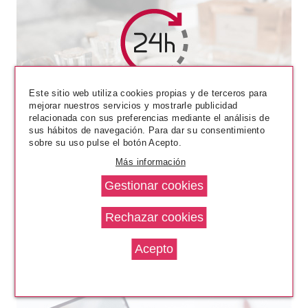
ESSENCE
Este sitio web utiliza cookies propias y de terceros para
ESSENCE LABIAL LÍQUIDO 8H
mejorar nuestros servicios y mostrarle publicidad
MATTE 03 SOFT BEIGE
relacionada con sus preferencias mediante el análisis de
sus hábitos de navegación. Para dar su consentimiento
Pvr 3.79€
desde
sobre su uso pulse el botón Acepto.
3.40€
-10%
Más información