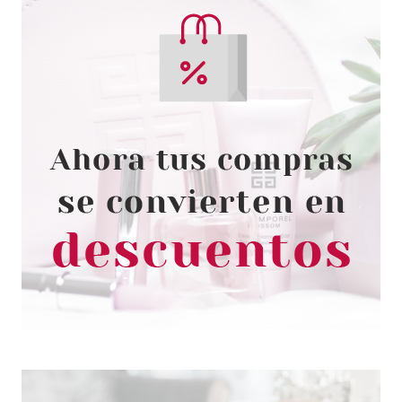
ESSENCE
ESSENCE PERFILADOR DE
LABIOS 07 CUTE PINK
Pvr 1.29€
desde
1.10€
-15%