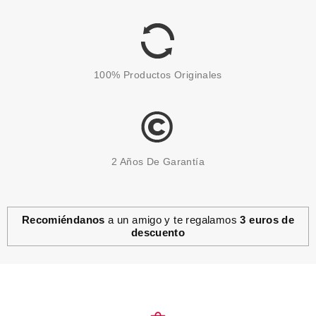
BALMAZING
Pvr 3.79€
desde
3.30€
-13%
100% Productos Originales
2 Años De Garantía
Recomiéndanos
a un amigo y te regalamos
3 euros de
descuento
ESSENCE
ESSENCE JUICY BOMB PARTY
BRILLO DE LABIOS BRILLANTE
03 PRETTY PITAYA
Pvr 1.79€
desde
1.53€
-15%