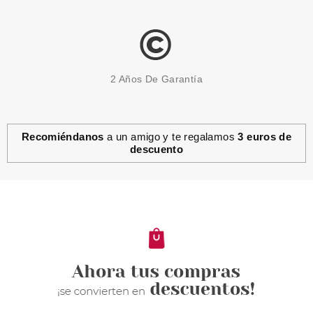
2 Años De Garantía
Recomiéndanos
a un amigo y te regalamos
3 euros de
descuento
ESSENCE
ESSENCE HARLEY QUINN
BRILLO DE LABIOS
MULTIREFLECTANTE 02
Pvr 3.79€
desde
3.30€
-13%