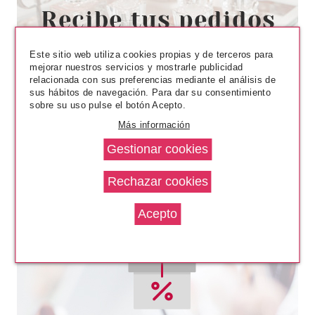
ESSENCE
ESSENCE PERFILADOR LABIOS
SOFT & PRECISE 207 MY
PASSION
Este sitio web utiliza cookies propias y de terceros para
Pvr 1.29€
desde
mejorar nuestros servicios y mostrarle publicidad
1.05€
-19%
relacionada con sus preferencias mediante el análisis de
sus hábitos de navegación. Para dar su consentimiento
sobre su uso pulse el botón Acepto.
Más información
ESSENCE
ESSENCE TINTED KISS TINTE
LABIAL HIDRATANTE 02