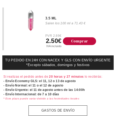
3.5 ML
Salen los 100 ml a 71.43 €
PVR 2.89€
2.50€
Comprar
IVA incluido
TU PEDIDO EN 24H CON NACEX Y GLS CON ENVÍO URGENTE
*Excepto sábados, domingos y festivos
Si realizas el pedido antes de
20 horas y 27 minutos
lo recibirás:
- Envío Economy GLS: el
11, 12 o 13 de agosto
- Envío Normal: el
11 o el 12 de agosto
- Envío Urgente: el
11 de agosto antes de las 14:00h
- Envío Internacional: de 7 a 10 días
* Este plazo puede variar debido a las festividades locales
GASTOS DE ENVÍO