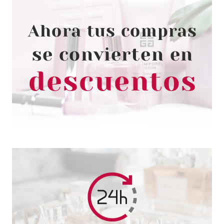
ESSENCE
ESSENCE THE SLIM STICK
BARRA DE LABIOS LARGA
DURACIÓN MATE 107
Pvr 3.79€
desde
3.30€
-13%