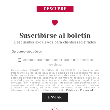
Suscribirse al boletín
Descuentos exclusivos para clientes registrados
Acepto el tratamiento de mis datos para recibir la
newsletter
Responsable: BEAUTY DIVISION SL B-66515875. La finalidad del
tratamiento de los datos para la que usted da su consentimiento será
la de proporcionar contenido comercial y descuentos exclusivos. Los
datos proporcionados se conservarán mientras no solicite el cese de la
actividad y no se cederán a terceros, salvo obligación legal. Puede
contactar con nosotros a través de info@lacentraldelperfume.com y
anna@lacentraldelperfume.com. Ud. tiene derecho a acceder, rectificar
y suprimir los datos, así como otros derechos, puede consultar la
información adicional y detallada en nuestra
Política de Privacidad
.
ENVIAR