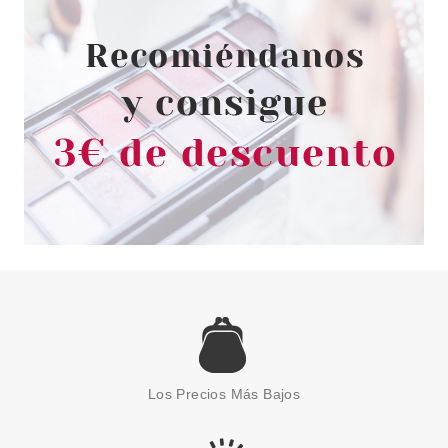
MAUVELOUS
Pvr 3.79€
desde
3.27€
-14%
ESSENCE
ESSENCE GOT A CRUSH ON
APRICOTS BRILLO DE LABIOS
Los Precios Más Bajos
Pvr 3.59€
desde
3.10€
-14%