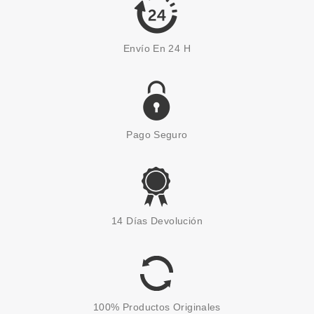
Envío En 24 H
Pago Seguro
ESSENCE
ESSENCE IN THE BLOOM'LIGHT
14 Días Devolución
PERFILADOR DE LABIOS LIVE
IN FULL BLOOM
Pvr 2.29€
desde
1.95€
-15%
100% Productos Originales