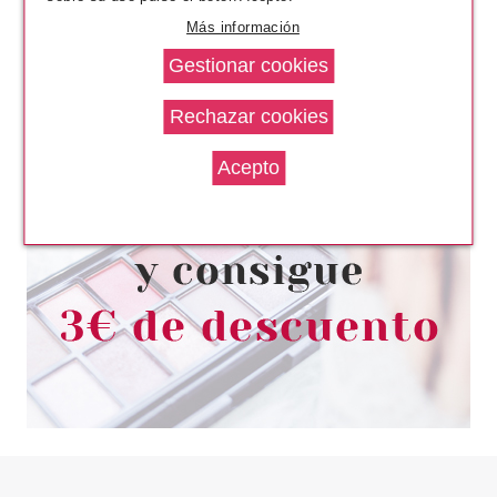
Más información
ESSENCE
ESSENCE HARLEY QUINN
BRILLO DE LABIOS
MULTIREFLECTANTE 01
Pvr 3.79€
desde
3.30€
-13%