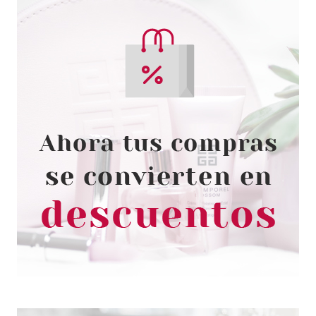
ESSENCE
ESSENCE YOU MAKE MY DAY!
ACEITE LABIAL BIFÁSICO 4 ML
Pvr 2.99€
desde
2.48€
-17%