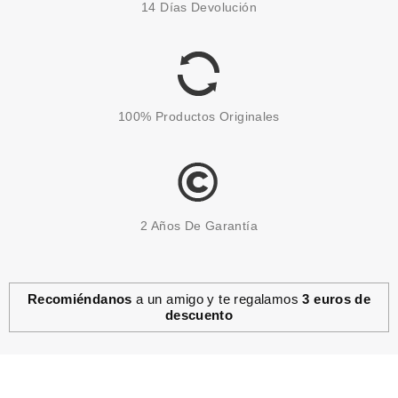
14 Días Devolución
BÁLSAMO DE LABIOS 03 TIME
TO PITAYA
Pvr 2.99€
desde
2.49€
-17%
100% Productos Originales
2 Años De Garantía
Recomiéndanos
a un amigo y te regalamos
3 euros de
descuento
ESSENCE
ESSENCE LIFE IN CORAL
ACEITE DE LABIOS BIFASICO 4
ML
desde