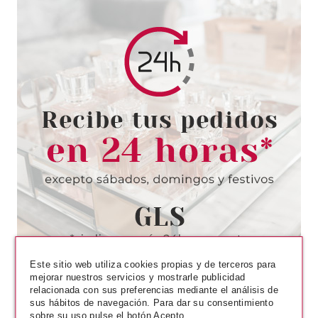
ESSENCE
ESSENCE BRILLO DE LABIOS
JUICY BOMB 103 PROUD
PAPAYA
Pvr 1.69€
desde
1.45€
-14%
Este sitio web utiliza cookies propias y de terceros para
mejorar nuestros servicios y mostrarle publicidad
relacionada con sus preferencias mediante el análisis de
sus hábitos de navegación. Para dar su consentimiento
sobre su uso pulse el botón Acepto.