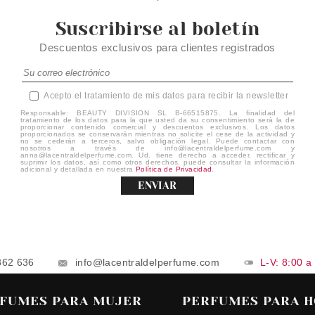
Suscribirse al boletín
Descuentos exclusivos para clientes registrados
Acepto el tratamiento de mis datos para recibir la newsletter
Responsable: BEAUTY DIVISION SL B-66515875. La finalidad del
tratamiento de los datos para la que usted da su consentimiento será la de
proporcionar contenido comercial y descuentos exclusivos. Los datos
proporcionados se conservarán mientras no solicite el cese de la actividad y
no se cederán a terceros, salvo obligación legal. Puede contactar con
nosotros a través de info@lacentraldelperfume.com y
anna@lacentraldelperfume.com. Ud. tiene derecho a acceder, rectificar y
suprimir los datos, así como otros derechos, puede consultar la información
adicional y detallada en nuestra
Política de Privacidad
.
ENVIAR
862 636
info@lacentraldelperfume.com
L-V: 8:00 a
FUMES PARA MUJER
PERFUMES PARA 