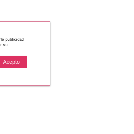
rle publicidad
r su