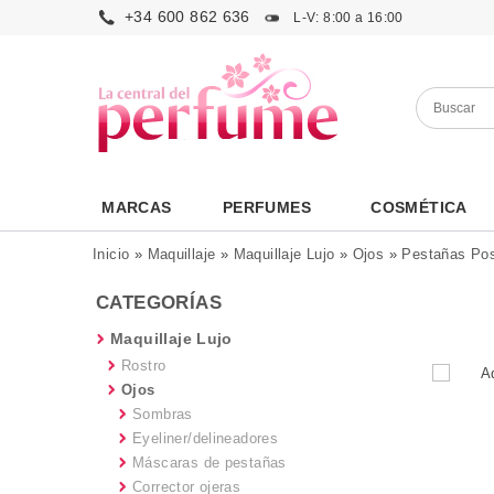
+34 600 862 636
L-V: 8:00 a 16:00
MARCAS
PERFUMES
COSMÉTICA
Inicio
»
Maquillaje
»
Maquillaje Lujo
»
Ojos
»
Pestañas Pos
CATEGORÍAS
Maquillaje Lujo
Rostro
Ojos
Sombras
Eyeliner/delineadores
Máscaras de pestañas
Corrector ojeras