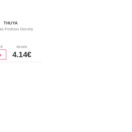
THUYA
as Postizas Density
0€
desde
4.14€
%