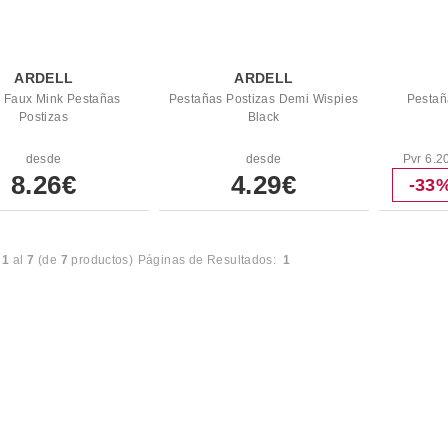
ARDELL
ARDELL
l Faux Mink Pestañas
Pestañas Postizas Demi Wispies
Pestañ
Postizas
Black
desde
desde
Pvr 6.2
8.26€
4.29€
-33
l
1
al
7
(de
7
productos)
Páginas de Resultados:
1