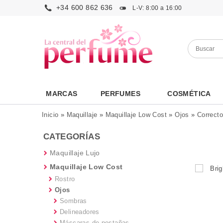
+34 600 862 636
L-V: 8:00 a 16:00
MARCAS
PERFUMES
COSMÉTICA
Inicio
»
Maquillaje
»
Maquillaje Low Cost
»
Ojos
»
Correcto
CATEGORÍAS
Maquillaje Lujo
Maquillaje Low Cost
Rostro
Ojos
Sombras
Delineadores
Máscaras de pestañas