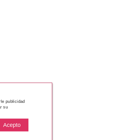
rle publicidad
r su