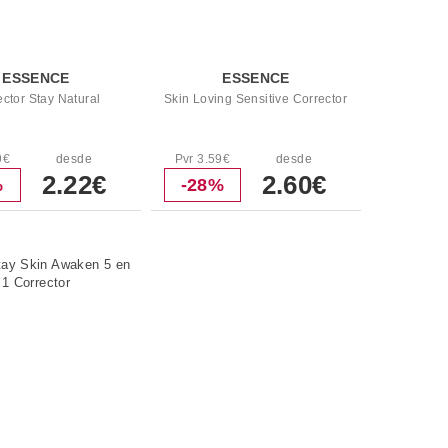
ESSENCE
ESSENCE
ector Stay Natural
Skin Loving Sensitive Corrector
9€
desde
Pvr 3.59€
desde
2.22€
2.60€
%
-28%