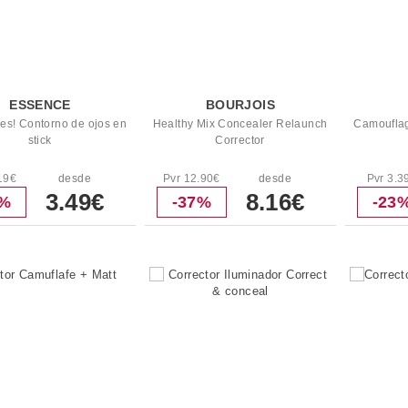
ESSENCE
BOURJOIS
yes! Contorno de ojos en
Healthy Mix Concealer Relaunch
Camouflag
stick
Corrector
19€
desde
Pvr 12.90€
desde
Pvr 3.3
3.49€
8.16€
7%
-37%
-23