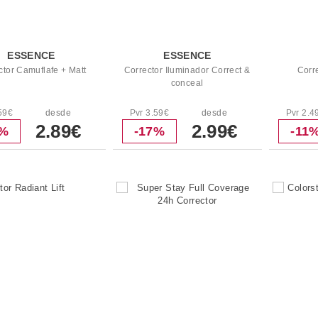
ESSENCE
ESSENCE
ctor Camuflafe + Matt
Corrector Iluminador Correct &
Corr
conceal
59€
desde
Pvr 3.59€
desde
Pvr 2.4
2.89€
2.99€
9%
-17%
-11