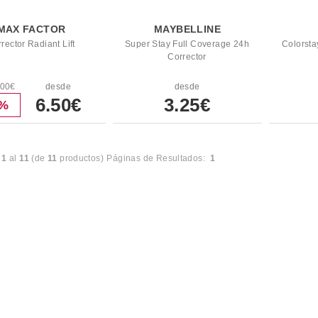
MAX FACTOR
MAYBELLINE
rector Radiant Lift
Super Stay Full Coverage 24h
Colorsta
Corrector
.00€
desde
desde
6.50€
3.25€
6%
l
1
al
11
(de
11
productos)
Páginas de Resultados:
1