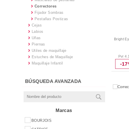
Correctores
Fijador Sombras
Pestañas Postizas
Cejas
Labios
Uñas
Bright E
Piernas
Utiles de maquillaje
Pvr 4.
Estuches de Maquillaje
Maquillaje Infantil
-1
BÚSQUEDA AVANZADA
Marcas
BOURJOIS