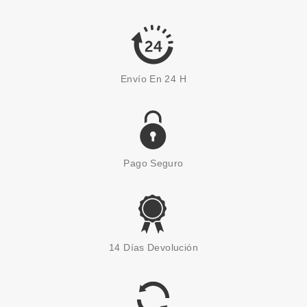
Pvr 4.99€
desde
4.20€
-16%
Envío En 24 H
Pago Seguro
ESSENCE
ESSENCE ALICE IN
14 Días Devolución
WONDERLAND COLORETE
MOUSSE MATE 02 SO PAW
DORABLE 3.7 G
Pvr 4.19€
desde
3.65€
-13%