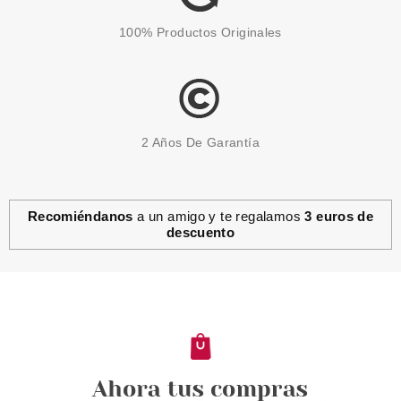
100% Productos Originales
2 Años De Garantía
Recomiéndanos
a un amigo y te regalamos
3 euros de
descuento
ESSENCE
ESSENCE BRUMA HIDRATANTE
PRE-BASE MY POWER IS 01 UP
IN THE CLOUDS 60 ML
Pvr 6.29€
desde
4.99€
-21%