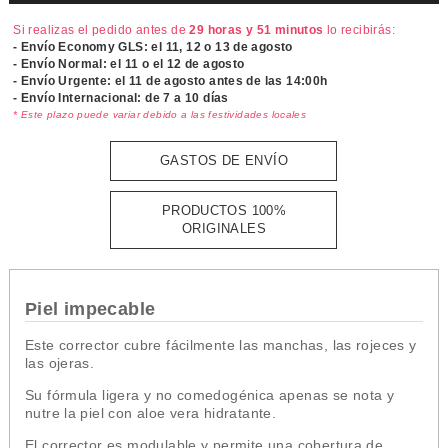
Si realizas el pedido antes de
29 horas y 51 minutos
lo recibirás:
- Envío Economy GLS: el
11, 12 o 13 de agosto
- Envío Normal: el
11 o el 12 de agosto
- Envío Urgente: el
11 de agosto antes de las 14:00h
- Envío Internacional: de 7 a 10 días
* Este plazo puede variar debido a las festividades locales
GASTOS DE ENVÍO
PRODUCTOS 100%
ORIGINALES
Piel impecable
Este corrector cubre fácilmente las manchas, las rojeces y
las ojeras.
Su fórmula ligera y no comedogénica apenas se nota y
nutre la piel con aloe vera hidratante.
El corrector es modulable y permite una cobertura de