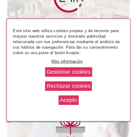
ESSENCE
ESSENCE CIAO! COLORETE
ILUMINADOR 5.70 GR
Este sitio web utiliza cookies propias y de terceros para
mejorar nuestros servicios y mostrarle publicidad
Pvr 4.59€
desde
relacionada con sus preferencias mediante el análisis de
4.05€
-12%
sus hábitos de navegación. Para dar su consentimiento
sobre su uso pulse el botón Acepto.
Más información
ESSENCE