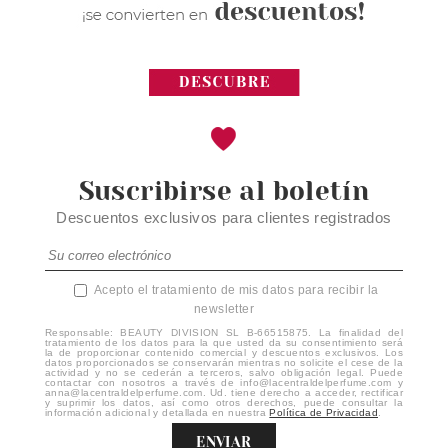
Suscribirse al boletín
Descuentos exclusivos para clientes registrados
Acepto el tratamiento de mis datos para recibir la
newsletter
Responsable: BEAUTY DIVISION SL B-66515875. La finalidad del
tratamiento de los datos para la que usted da su consentimiento será
la de proporcionar contenido comercial y descuentos exclusivos. Los
datos proporcionados se conservarán mientras no solicite el cese de la
actividad y no se cederán a terceros, salvo obligación legal. Puede
contactar con nosotros a través de info@lacentraldelperfume.com y
anna@lacentraldelperfume.com. Ud. tiene derecho a acceder, rectificar
y suprimir los datos, así como otros derechos, puede consultar la
información adicional y detallada en nuestra
Política de Privacidad
.
ENVIAR