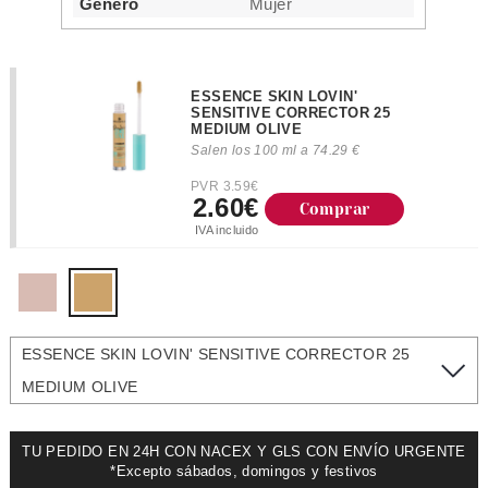
Género
Mujer
ESSENCE SKIN LOVIN'
SENSITIVE CORRECTOR 25
MEDIUM OLIVE
Salen los 100 ml a 74.29 €
PVR 3.59€
2.60€
Comprar
IVA incluido
ESSENCE SKIN LOVIN' SENSITIVE CORRECTOR 25
MEDIUM OLIVE
TU PEDIDO EN 24H CON NACEX Y GLS CON ENVÍO URGENTE
*Excepto sábados, domingos y festivos