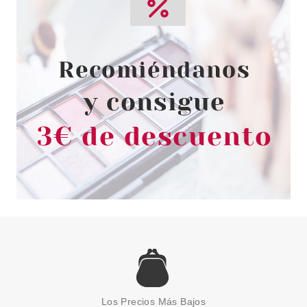
ESSENCE POLLY POCKET
SPRAY FIJADOR 50 ML
Pvr 3.79€
desde
3.10€
-18%
ESSENCE
ESSENCE ILUMINADOR
LIQUIDO DROP OF SUNSHINE
Los Precios Más Bajos