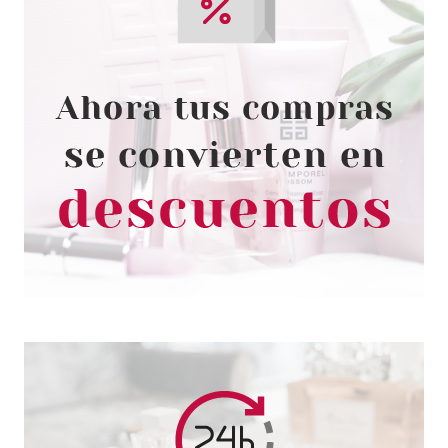
CATRICE
CATRICE BLUSH AFFAIR
COLORETE LÍQUIDO 040
Pvr 4.99€
desde
4.35€
-13%