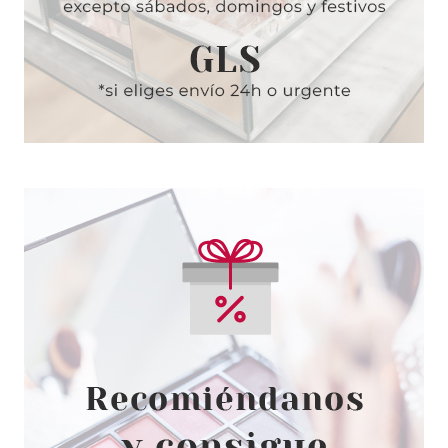
GUERLAIN
GUERLAIN TERRACOTTA LE
TEINT 4N NEUTRE 35 ML
Pvr 57.90€
desde
34.75€
-40%