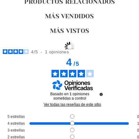
PRODUCTOS RELACIONADOS
MÁS VENDIDOS
MÁS VISTOS
4
/
5
-
1
opiniones
4
/
5
Basado en
1
opiniones
sometidas a control
Ver todas las reseñas de este sitio
5
estrellas
GUERLAIN
4
estrellas
GUERLAIN PARURE GOLD SKIN
3
estrellas
MATTE BASE DE MAQUILLAJE
2
estrellas
1W WARM DORE