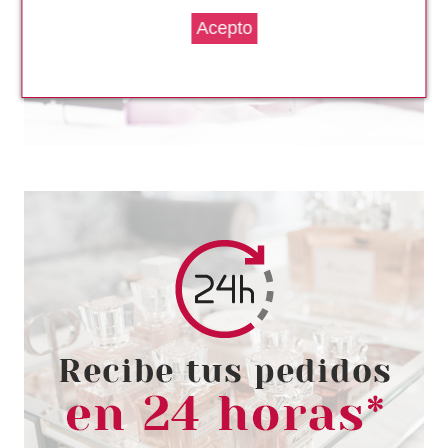
GUERLAIN
GUERLAIN BROCHA KABUKI
BASE DE MAQUILLAJE
Pvr 58.95€
desde
35.95€
-39%