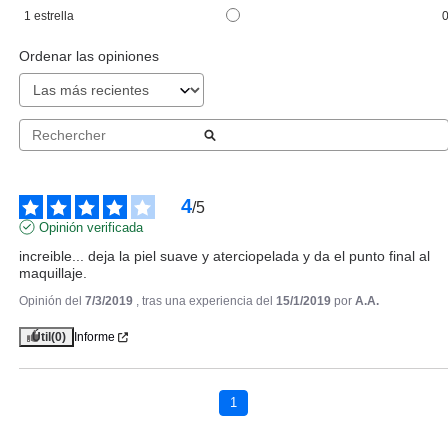
Pvr 83.00€
desde
1
estrella
57.07€
-31%
Ordenar las opiniones
4
/
5
Opinión verificada
increible... deja la piel suave y aterciopelada y da el punto final al 
maquillaje.
Opinión del
7/3/2019
, tras una experiencia del
15/1/2019
por
A.A.
GUERLAIN
Útil
(0)
Informe
GUERLAIN PARURE GOLD
FOND DE TEINT LUMIERE D'OR
IP30 11 PALE ROSE
1
Pvr 85.80€
desde
45.13€
-47%