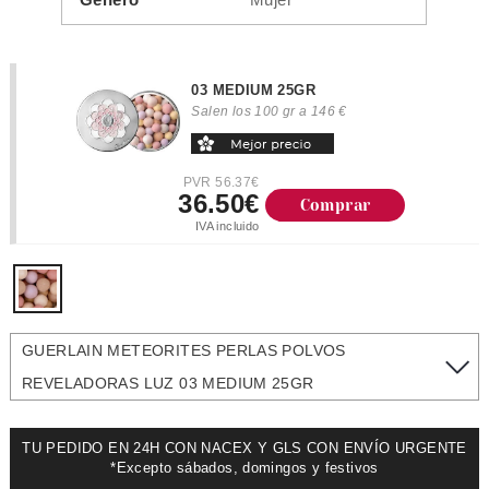
03 MEDIUM 25GR
Salen los 100 gr a 146 €
PVR 56.37€
36.50€
Comprar
IVA incluido
GUERLAIN METEORITES PERLAS POLVOS
REVELADORAS LUZ 03 MEDIUM 25GR
TU PEDIDO EN 24H CON NACEX Y GLS CON ENVÍO URGENTE
*Excepto sábados, domingos y festivos