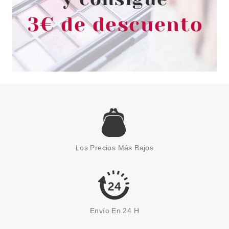
GUERLAIN
GUERLAIN TERRACOTTA LE
TEINT 4.5N NEUTRE 35 ML
Pvr 57.90€
desde
34.75€
-40%
Los Precios Más Bajos
Envío En 24 H