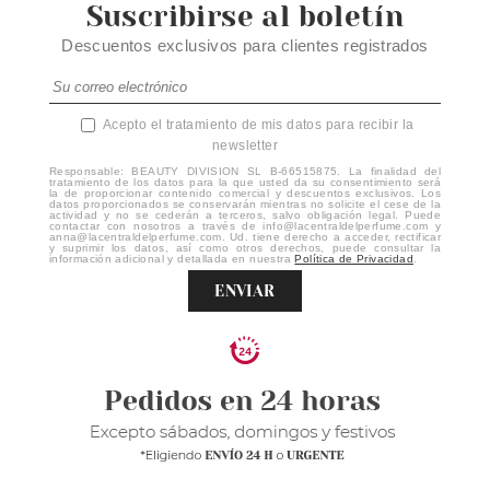
Suscribirse al boletín
Descuentos exclusivos para clientes registrados
Acepto el tratamiento de mis datos para recibir la
newsletter
Responsable: BEAUTY DIVISION SL B-66515875. La finalidad del
tratamiento de los datos para la que usted da su consentimiento será
la de proporcionar contenido comercial y descuentos exclusivos. Los
datos proporcionados se conservarán mientras no solicite el cese de la
actividad y no se cederán a terceros, salvo obligación legal. Puede
contactar con nosotros a través de info@lacentraldelperfume.com y
anna@lacentraldelperfume.com. Ud. tiene derecho a acceder, rectificar
y suprimir los datos, así como otros derechos, puede consultar la
información adicional y detallada en nuestra
Política de Privacidad
.
ENVIAR