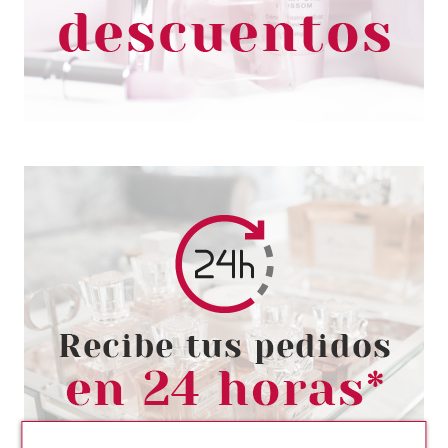
Pvr 7.49€
desde
4.90€
-35%
ESSENCE
ESSENCE FOUNDATION STICK
BASE DE MAQUILLAJE EN
STICK 280
Pvr 5.99€
desde
5.16€
-14%