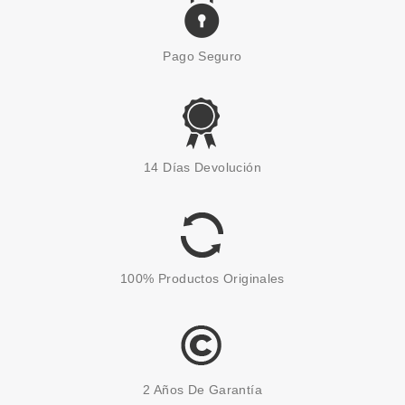
Pago Seguro
ESSENCE
ESSENCE CORRECTOR
14 Días Devolución
CAMOUFLAGE+ MATT
WATERPROOF 80 8 ML
Pvr 3.59€
desde
2.99€
-17%
100% Productos Originales
2 Años De Garantía