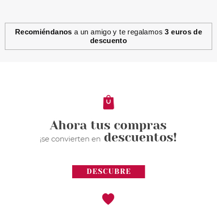
Recomiéndanos
a un amigo y te regalamos
3 euros de
descuento
ESSENCE
ESSENCE CORRECTOR EN
STICK 10 MATT NATURELLE
Pvr 2.49€
desde
1.92€
-23%