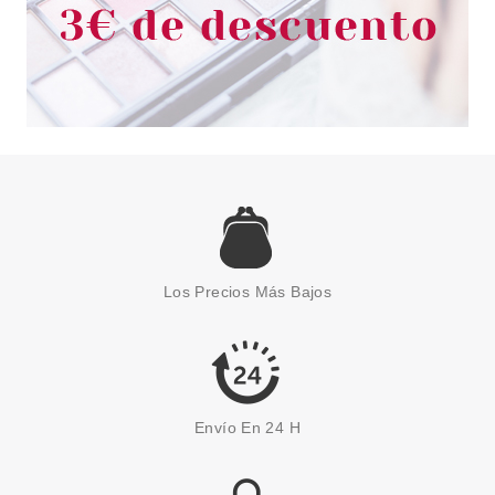
ESSENCE
ESSENCE SKIN LOVIN'
SENSITIVE CORRECTOR 25
Los Precios Más Bajos
MEDIUM OLIVE
Pvr 3.59€
desde
2.60€
-28%
Envío En 24 H