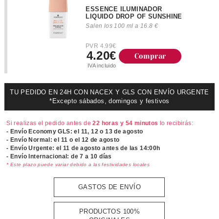
ESSENCE ILUMINADOR
LIQUIDO DROP OF SUNSHINE
Salen los 100 ml a 16.8 €
PVR 4.99€
4.20€
Comprar
IVA incluido
TU PEDIDO EN 24H CON NACEX Y GLS CON ENVÍO URGENTE
*Excepto sábados, domingos y festivos
Si realizas el pedido antes de
22 horas y 54 minutos
lo recibirás:
- Envío Economy GLS: el
11, 12 o 13 de agosto
- Envío Normal: el
11 o el 12 de agosto
- Envío Urgente: el
11 de agosto antes de las 14:00h
- Envío Internacional: de 7 a 10 días
* Este plazo puede variar debido a las festividades locales
GASTOS DE ENVÍO
PRODUCTOS 100%