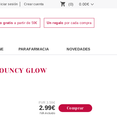
(0)
0.00€
niciar sesión
Crear cuenta
o gratis
a partir de 59€
Un regalo
por cada compra
NE
PARAFARMACIA
NOVEDADES
BOUNCY GLOW
PVR 3.59€
2.99€
Comprar
IVA incluido