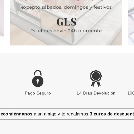
4.15€
4.22€
-14%
-20%
Pago Seguro
ESSENCE
14 Días Devolución
100
ESSENCE CORRECTOR EN
CREMA CAMOUFLAGE
COBERTURA TOTAL 05 IVORY
ecomiéndanos
a un amigo y te regalamos
3 euros de descuen
Pvr 3.19€
desde
2.48€
-22%