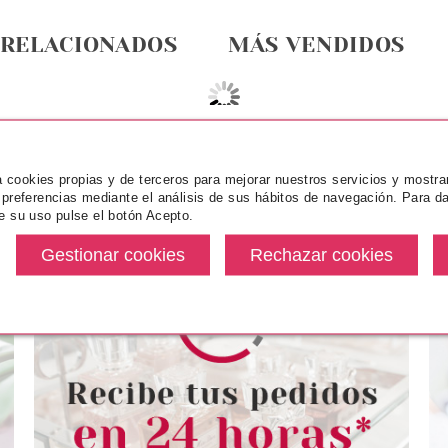
 RELACIONADOS
MÁS VENDIDOS
za cookies propias y de terceros para mejorar nuestros servicios y mostra
 preferencias mediante el análisis de sus hábitos de navegación. Para da
e su uso pulse el botón Acepto.
NCE
ESSENCE
ES
MMER IN A
ESSENCE ILUMINADOR NUTS
ESSENCE BR
 GLASS SKIN
ABOUT YOU 4 G
FIJADOR 
L
APL
desde
Pvr 4.89€
desde
Pvr 4.89€