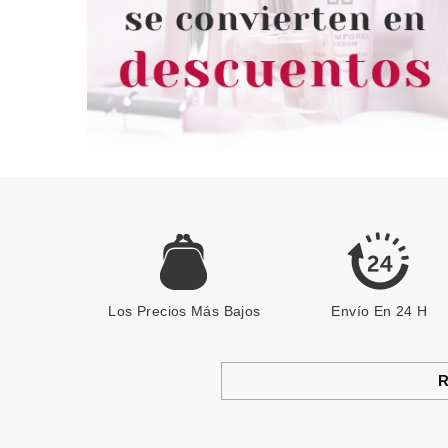
2.95€
-22%
-13%
Los Precios Más Bajos
Envío En 24 H
R