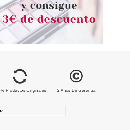
3.90€
5.16€
-14%
% Productos Originales
2 Años De Garantía
to