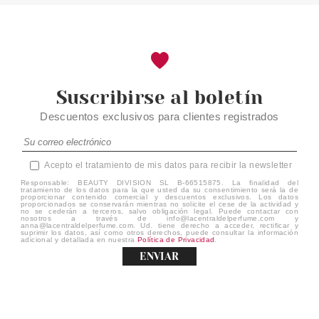
Suscribirse al boletín
Descuentos exclusivos para clientes registrados
Acepto el tratamiento de mis datos para recibir la newsletter
Responsable: BEAUTY DIVISION SL B-66515875. La finalidad del
tratamiento de los datos para la que usted da su consentimiento será la de
proporcionar contenido comercial y descuentos exclusivos. Los datos
proporcionados se conservarán mientras no solicite el cese de la actividad y
no se cederán a terceros, salvo obligación legal. Puede contactar con
nosotros a través de info@lacentraldelperfume.com y
anna@lacentraldelperfume.com. Ud. tiene derecho a acceder, rectificar y
suprimir los datos, así como otros derechos, puede consultar la información
adicional y detallada en nuestra
Política de Privacidad
.
ENVIAR