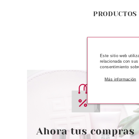
PRODUCTOS
Este sitio web utili
relacionada con sus
consentimiento sobr
Más información
ESSENCE
ESSE
ESSENCE GOLDEN DAYS
ESSENCE GLI
AHEAD JOYAS FACIALES MIX &
BUBBLE PREBSE
MATCH
35 M
Pvr 3.79€
desde
Pvr 4.79€