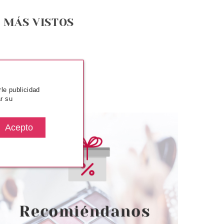
MÁS VISTOS
rle publicidad
r su
SENCE
ESSENCE
OW LIFTING GEL
ESSENCE FOUNDATION STICK
DE CEJAS CON
BASE DE MAQUILLAJE EN
ICADOR
STICK 160
desde
Pvr 5.99€
desde