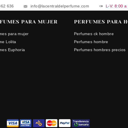
862 636
info@lacentraldelperfume.com
L-V: 8:00 a
FUMES PARA MUJER
PERFUMES PARA 
mes para mujer
Perfumes ck hombre
me Lolita
Perfumes hombre
mes Euphoria
Perfumes hombres precios