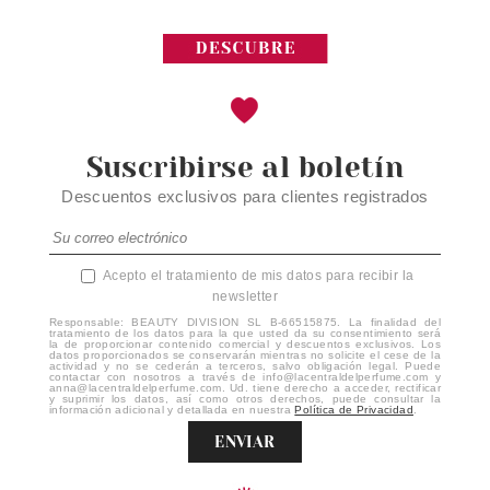
Suscribirse al boletín
Descuentos exclusivos para clientes registrados
Acepto el tratamiento de mis datos para recibir la
newsletter
Responsable: BEAUTY DIVISION SL B-66515875. La finalidad del
tratamiento de los datos para la que usted da su consentimiento será
la de proporcionar contenido comercial y descuentos exclusivos. Los
datos proporcionados se conservarán mientras no solicite el cese de la
actividad y no se cederán a terceros, salvo obligación legal. Puede
contactar con nosotros a través de info@lacentraldelperfume.com y
anna@lacentraldelperfume.com. Ud. tiene derecho a acceder, rectificar
y suprimir los datos, así como otros derechos, puede consultar la
información adicional y detallada en nuestra
Política de Privacidad
.
ENVIAR