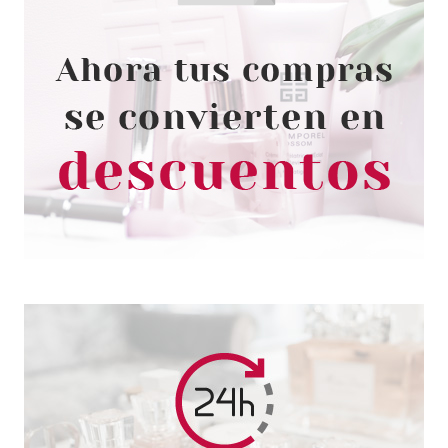
ESSENCE
ESSENCE BABY GOT BLUSH
COLORETE EN STICK 50
CHERRY CHERRY BABY
Pvr 3.79€
desde
3.35€
-12%