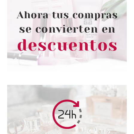
ESSENCE
ESSENCE ILUMINADOR EN
STICK BABY GOT GLAZE
Pvr 4.19€
desde
3.63€
-13%
CATRICE