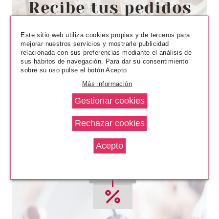
CATRICE BLUSH AFFAIR
COLORETE LÍQUIDO 040
Pvr 4.99€
desde
Este sitio web utiliza cookies propias y de terceros para
4.35€
-13%
mejorar nuestros servicios y mostrarle publicidad
relacionada con sus preferencias mediante el análisis de
sus hábitos de navegación. Para dar su consentimiento
sobre su uso pulse el botón Acepto.
Más información
ESSENCE
ESSENCE CORRECTOR EN
CREMA CAMOUFLAGE
COBERTURA TOTAL 05 IVORY