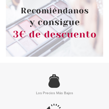
Pvr 3.19€
desde
2.48€
-22%
ESSENCE
ESSENCE HELLO KITTY
PAPELES MATIFICANTES
Los Precios Más Bajos
Pvr 2.89€
desde
2.35€
-19%