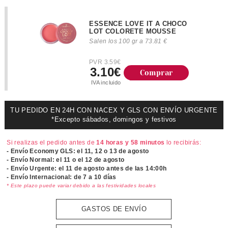
ESSENCE LOVE IT A CHOCO
LOT COLORETE MOUSSE
Salen los 100 gr a 73.81 €
PVR 3.59€
3.10€
Comprar
IVA incluido
TU PEDIDO EN 24H CON NACEX Y GLS CON ENVÍO URGENTE
*Excepto sábados, domingos y festivos
Si realizas el pedido antes de
14 horas y 58 minutos
lo recibirás:
- Envío Economy GLS: el
11, 12 o 13 de agosto
- Envío Normal: el
11 o el 12 de agosto
- Envío Urgente: el
11 de agosto antes de las 14:00h
- Envío Internacional: de 7 a 10 días
* Este plazo puede variar debido a las festividades locales
GASTOS DE ENVÍO