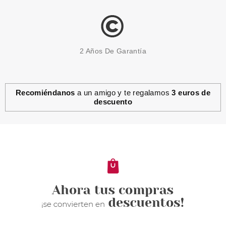
2 Años De Garantía
Recomiéndanos
a un amigo y te regalamos
3 euros de
descuento
ESSENCE
ESSENCE SO MESMERIZING
COLORETE EN STICK 7.5 G
Pvr 3.79€
desde
3.40€
-10%