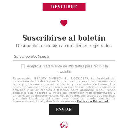
Suscribirse al boletín
Descuentos exclusivos para clientes registrados
Acepto el tratamiento de mis datos para recibir la
newsletter
Responsable: BEAUTY DIVISION SL B-66515875. La finalidad del
tratamiento de los datos para la que usted da su consentimiento será
la de proporcionar contenido comercial y descuentos exclusivos. Los
datos proporcionados se conservarán mientras no solicite el cese de la
actividad y no se cederán a terceros, salvo obligación legal. Puede
contactar con nosotros a través de info@lacentraldelperfume.com y
anna@lacentraldelperfume.com. Ud. tiene derecho a acceder, rectificar
y suprimir los datos, así como otros derechos, puede consultar la
información adicional y detallada en nuestra
Política de Privacidad
.
ENVIAR