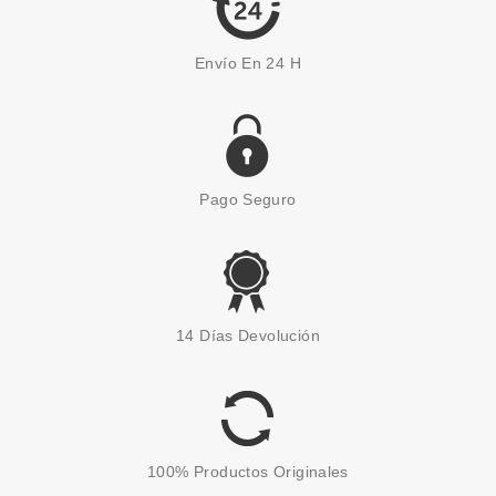
Envío En 24 H
Pago Seguro
ESSENCE
ESSENCE GOTAS
14 Días Devolución
BRONCEADORAS DROP OFF
SUNSHINE 25 ML
Pvr 4.99€
desde
4.35€
-13%
100% Productos Originales