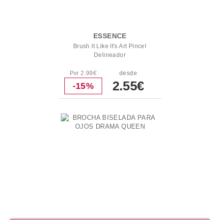
ESSENCE
Brush It Like It's Art Pincel
Delineador
Pvr 2.99€
desde
2.55€
-15%