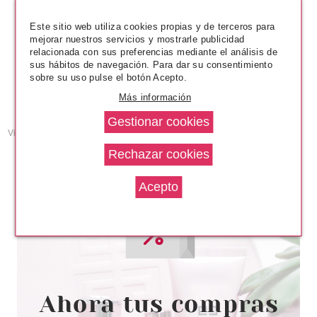
UBU
Este sitio web utiliza cookies propias y de terceros para
BROCHA BISELADA PARA OJOS
mejorar nuestros servicios y mostrarle publicidad
DRAMA QUEEN
relacionada con sus preferencias mediante el análisis de
sus hábitos de navegación. Para dar su consentimiento
Pvr 6.95€
desde
sobre su uso pulse el botón Acepto.
3.20€
-54%
Más información
Viendo del
1
al
9
(de
9
productos)
Páginas de Resultados:
1