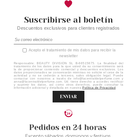
Suscribirse al boletín
Descuentos exclusivos para clientes registrados
Acepto el tratamiento de mis datos para recibir la
newsletter
Responsable: BEAUTY DIVISION SL B-66515875. La finalidad del
tratamiento de los datos para la que usted da su consentimiento será
la de proporcionar contenido comercial y descuentos exclusivos. Los
datos proporcionados se conservarán mientras no solicite el cese de la
actividad y no se cederán a terceros, salvo obligación legal. Puede
contactar con nosotros a través de info@lacentraldelperfume.com y
anna@lacentraldelperfume.com. Ud. tiene derecho a acceder, rectificar
y suprimir los datos, así como otros derechos, puede consultar la
información adicional y detallada en nuestra
Política de Privacidad
.
ENVIAR