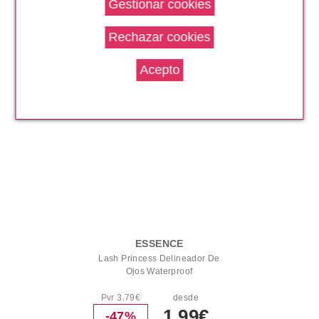
Pvr 3.59€
desde
2.99€
-17%
ESSENCE
Lash Princess Delineador De
Ojos Waterproof
Pvr 3.79€
desde
1.99€
-47%