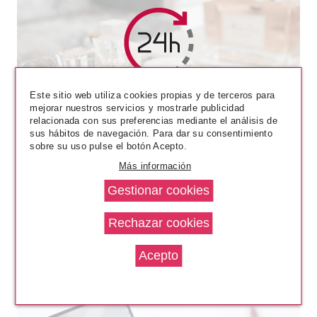
ESSENCE
Este sitio web utiliza cookies propias y de terceros para
ESSENCE 2 IN 1 EYESHADOW
mejorar nuestros servicios y mostrarle publicidad
& LINER SOMBRA Y
relacionada con sus preferencias mediante el análisis de
PERFILADOR DE OJOS 03
sus hábitos de navegación. Para dar su consentimiento
LIGHT ME UP
Pvr 3.95€
desde
sobre su uso pulse el botón Acepto.
3.35€
-15%
Más información