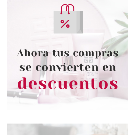
ESSENCE
ESSENCE LASH LIKE A BOSS
MÁSCARA VOLUMEN &
DEFINICIÓN ULTRA BLACK 9.5
ML
Pvr 4.89€
desde
3.89€
-20%