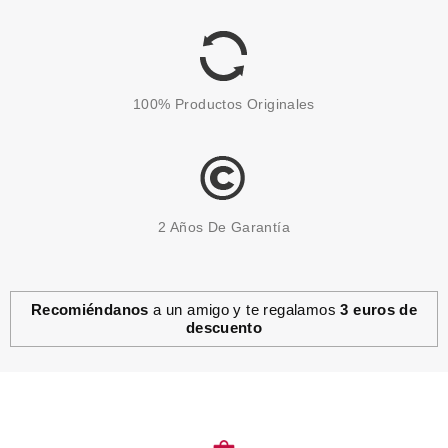
Pvr 2.49€
desde
2.05€
-18%
100% Productos Originales
2 Años De Garantía
Recomiéndanos
a un amigo y te regalamos
3 euros de
descuento
ESSENCE
ESSENCE LASH PRINCESS
VOLUME MÁSCARA DE
PESTAÑAS 12 ML NEGRO
Pvr 4.19€
desde
2.49€
-41%