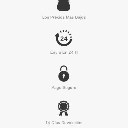
ESSENCE
ESSENCE DELINEADOR DE
OJOS EN GEL SATIN BLEND 06
Los Precios Más Bajos
DEEP OLIVE
Pvr 3.59€
desde
2.97€
-17%
Envío En 24 H
Pago Seguro
ESSENCE
ESSENCE EYESHADOW 15 SO
14 Días Devolución
CHIC