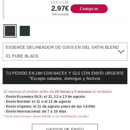
PVR 3.59€
2.97€
Comprar
IVA incluido
ESSENCE DELINEADOR DE OJOS EN GEL SATIN BLEND
01 PURE BLACK
TU PEDIDO EN 24H CON NACEX Y GLS CON ENVÍO URGENTE
*Excepto sábados, domingos y festivos
Si realizas el pedido antes de
20 horas y 5 minutos
lo recibirás:
- Envío Economy GLS: el
11, 12 o 13 de agosto
- Envío Normal: el
11 o el 12 de agosto
- Envío Urgente: el
11 de agosto antes de las 14:00h
- Envío Internacional: de 7 a 10 días
* Este plazo puede variar debido a las festividades locales
GASTOS DE ENVÍO