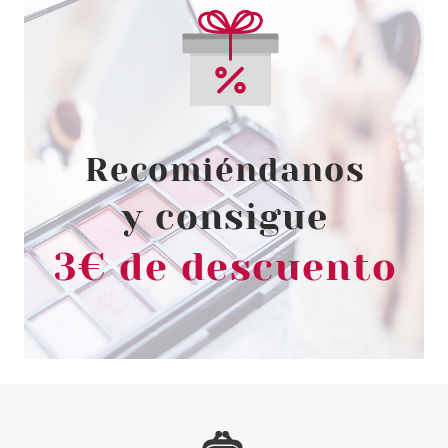
ESSENCE
ESSENCE METAL ART
PERFILADOR DE LABIOS Y
OJOS 05 ROCK CHICK
Pvr 3.65€
desde
3.27€
-10%