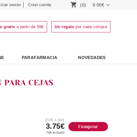
(0)
0.00€
niciar sesión
Crear cuenta
o gratis
a partir de 59€
Un regalo
por cada compra
NE
PARAFARMACIA
NOVEDADES
 PARA CEJAS
PVR 4.69€
3.75€
Comprar
IVA incluido