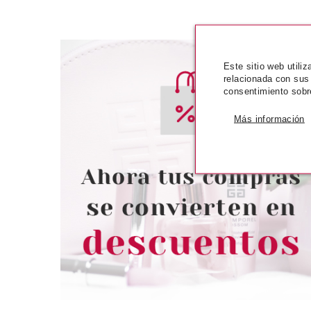
Este sitio web utili
relacionada con sus
consentimiento sobr
Más información
CATRICE
CATR
CATRICE DESERT DUNE TINTE
CATRICE PUR
DE OJOS BRILLANTE 02
MASCARA DE 
ENDLESS SANDS
VOLUMINIZADOR
10 M
Pvr 5.29€
desde
Pvr 4.99€
4.57€
-14%
-22%