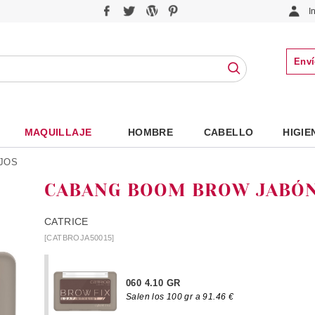
I
Enví
MAQUILLAJE
HOMBRE
CABELLO
HIGIE
JOS
CABANG BOOM BROW JABÓN
CATRICE
[CATBROJA50015]
060 4.10 GR
Salen los 100 gr a 91.46 €