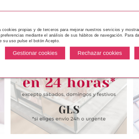
za cookies propias y de terceros para mejorar nuestros servicios y mostra
 preferencias mediante el análisis de sus hábitos de navegación. Para da
e su uso pulse el botón Acepto.
ICE
CATRICE
CA
E VOLUME
CATRICE SLIM MATIC ULTRA
CATRICE ILU
PESTAÑAS
PRECISE LÁPIZ CEJAS 015 ASH
UNDER EYE 
A 010 BLACK
BLONDE 0.05 GR
WAR
L
desde
Pvr 3.39€
desde
Pvr 5.29€
3.90€
3.03€
-11%
-14%