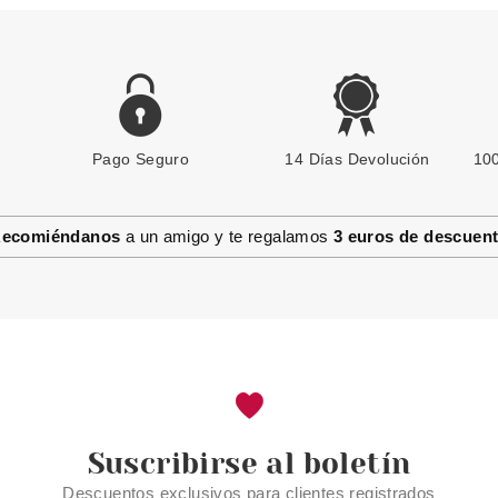
Pago Seguro
CATRICE
14 Días Devolución
100
CATRICE EYELINER LIQUIDO
INK WP 010 BEST IN BLACK
ecomiéndanos
a un amigo y te regalamos
3 euros de descuen
Pvr 3.99€
desde
3.45€
-14%
Suscribirse al boletín
Descuentos exclusivos para clientes registrados