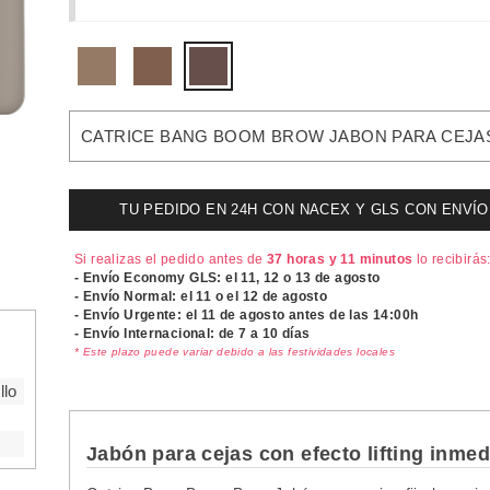
CATRICE BANG BOOM BROW JABON PARA CEJAS 
TU PEDIDO EN 24H CON NACEX Y GLS CON ENVÍO UR
Si realizas el pedido antes de
37 horas y 11 minutos
lo recibirás
- Envío Economy GLS: el
11, 12 o 13 de agosto
- Envío Normal: el
11 o el 12 de agosto
- Envío Urgente: el
11 de agosto antes de las 14:00h
- Envío Internacional: de 7 a 10 días
* Este plazo puede variar debido a las festividades locales
llo
Jabón para cejas con efecto lifting inmed