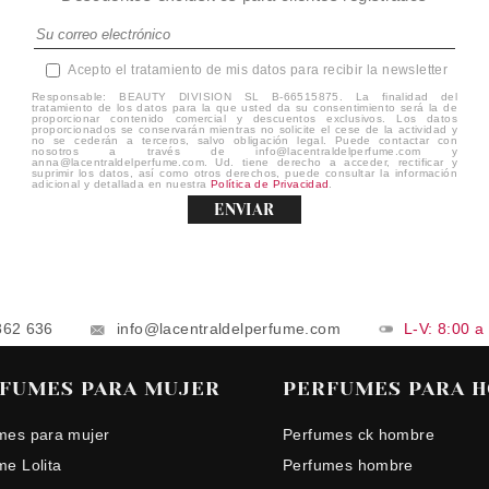
Acepto el tratamiento de mis datos para recibir la newsletter
Responsable: BEAUTY DIVISION SL B-66515875. La finalidad del
tratamiento de los datos para la que usted da su consentimiento será la de
proporcionar contenido comercial y descuentos exclusivos. Los datos
proporcionados se conservarán mientras no solicite el cese de la actividad y
no se cederán a terceros, salvo obligación legal. Puede contactar con
nosotros a través de info@lacentraldelperfume.com y
anna@lacentraldelperfume.com. Ud. tiene derecho a acceder, rectificar y
suprimir los datos, así como otros derechos, puede consultar la información
adicional y detallada en nuestra
Política de Privacidad
.
ENVIAR
862 636
info@lacentraldelperfume.com
L-V: 8:00 a
FUMES PARA MUJER
PERFUMES PARA 
mes para mujer
Perfumes ck hombre
me Lolita
Perfumes hombre