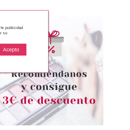
rle publicidad
r su
TRICE
CATRICE
MINADOR LIQUIDO
CATRICE DELINADOR OJOS
BRIGHTENER 020
ULTRA PRECISION GEL EYE
M NUDE
20H WATERORPOOF 050 BLUE
desde
Pvr 2.49€
desde
4.57€
2.05€
-18%