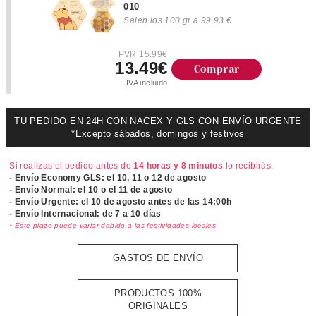
010
Salen los 100 gr a 99.93 €
PVR 15.99€
13.49€
Comprar
IVA incluido
TU PEDIDO EN 24H CON NACEX Y GLS CON ENVÍO URGENTE
*Excepto sábados, domingos y festivos
Si realizas el pedido antes de
14 horas y 8 minutos
lo recibirás:
- Envío Economy GLS: el
10, 11 o 12 de agosto
- Envío Normal: el
10 o el 11 de agosto
- Envío Urgente: el
10 de agosto antes de las 14:00h
- Envío Internacional: de 7 a 10 días
* Este plazo puede variar debido a las festividades locales
GASTOS DE ENVÍO
PRODUCTOS 100%
ORIGINALES