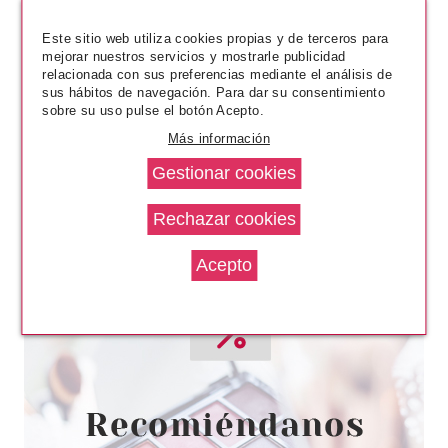
5.95€
-15%
Este sitio web utiliza cookies propias y de terceros para
mejorar nuestros servicios y mostrarle publicidad
relacionada con sus preferencias mediante el análisis de
sus hábitos de navegación. Para dar su consentimiento
sobre su uso pulse el botón Acepto.
Más información
CATRICE
CATRICE PALETA DE SOMBRAS
DE OJOS ALICE IN
WONDERLAND 02 IN A WORLD
OF MY OWN
Pvr 13.49€
desde
11.68€
-13%