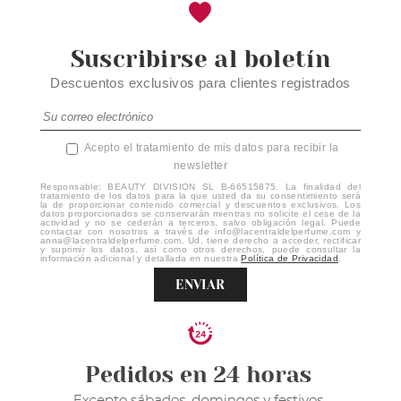
Suscribirse al boletín
Descuentos exclusivos para clientes registrados
Acepto el tratamiento de mis datos para recibir la
newsletter
Responsable: BEAUTY DIVISION SL B-66515875. La finalidad del
tratamiento de los datos para la que usted da su consentimiento será
la de proporcionar contenido comercial y descuentos exclusivos. Los
datos proporcionados se conservarán mientras no solicite el cese de la
actividad y no se cederán a terceros, salvo obligación legal. Puede
contactar con nosotros a través de info@lacentraldelperfume.com y
anna@lacentraldelperfume.com. Ud. tiene derecho a acceder, rectificar
y suprimir los datos, así como otros derechos, puede consultar la
información adicional y detallada en nuestra
Política de Privacidad
.
ENVIAR