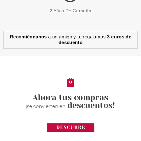
2 Años De Garantía
Recomiéndanos
a un amigo y te regalamos
3 euros de
descuento
CATRICE
CATRICE FINDING DORY
EYELINER METALICO 010
Pvr 5.29€
desde
4.60€
-13%