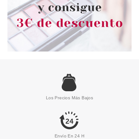
CATRICE
CATRICE BEAUTIFUL YOU
PALETA DE SOMBRAS DE OJOS
Los Precios Más Bajos
12G
Pvr 11.99€
desde
8.99€
-25%
Envío En 24 H