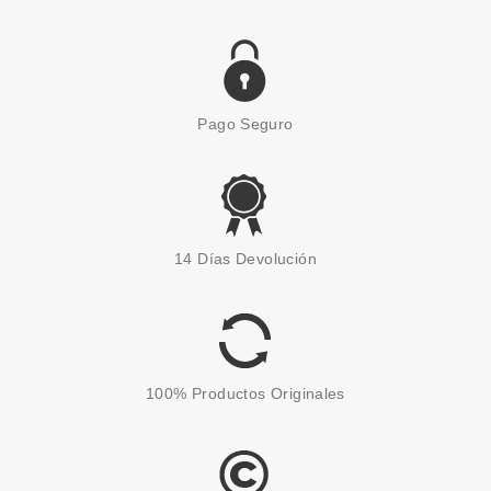
Pago Seguro
CATRICE
CATRICE MYSTIC FOREST
14 Días Devolución
SOMBRA DE OJOS LIQUIDA 02
FALLING LEAVES
Pvr 4.69€
desde
3.99€
-15%
100% Productos Originales