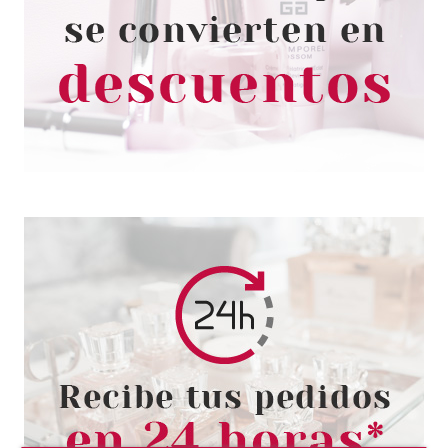
CATRICE KOHL KAJAL LAPIZ DE
OJOS WATERPROOF 040 OPTIC
BROWNCHOC 1.2 G
Pvr 2.29€
desde
1.85€
-19%
CATRICE
CATRICE MASCARA DE
PESTAÑAS HYPER LASH 01
ELECTRIC BLACK
Pvr 6.99€
desde