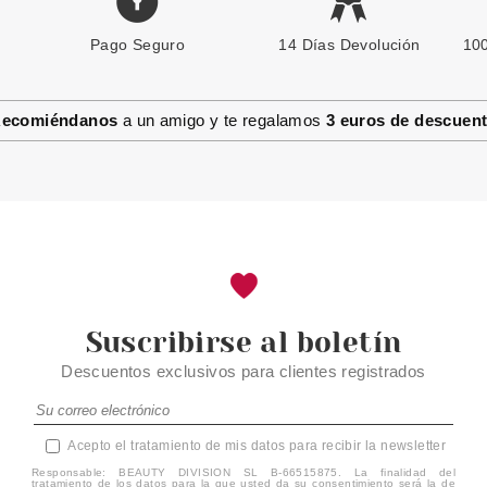
Pago Seguro
CATRICE
14 Días Devolución
100
CATRICE CLEAN ID GEL
RELLENADOR DE CEJAS 020
MEDIUM 5 ML
ecomiéndanos
a un amigo y te regalamos
3 euros de descuen
Pvr 3.99€
desde
3.11€
-22%
Suscribirse al boletín
Descuentos exclusivos para clientes registrados
Acepto el tratamiento de mis datos para recibir la newsletter
Responsable: BEAUTY DIVISION SL B-66515875. La finalidad del
tratamiento de los datos para la que usted da su consentimiento será la de