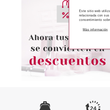
Este sitio web utili
relacionada con sus
CATRICE
CATR
consentimiento sobr
CATRICE MATT & GLOW PALETA
CATRICE DELI
PARA CEJAS 020 HOT
ULTRA PRECISI
Más información
CHOCOHOLIC
20H WATEROR
BLA
Pvr 4.59€
desde
Pvr 2.49€
3.55€
-23%
-18%