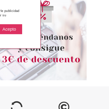
rle publicidad
r su
TRICE
CATRICE
ASCARA VOLUM.
CATRICE DISNEY WINNIE THE
ILL WATERPROOF
POOH PALETA DE SOMBRAS DE
ACK 10 ML.
OJOS 010
desde
Pvr 15.99€
desde
3.90€
13.49€
-16%