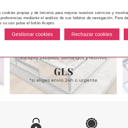
za cookies propias y de terceros para mejorar nuestros servicios y mostra
 preferencias mediante el análisis de sus hábitos de navegación. Para da
ICE
CATRICE
CA
e su uso pulse el botón Acepto.
NADOR OJOS
CATRICE SOMBRA DE OJOS DE
CATRICE M
ON GEL EYE
LARGA DURACION PRET-A-
LASHES TO K
POOF 010
LUMINIERE 020 PRÊT-À-PERLÉ
010 BL
CK
desde
Pvr 4.59€
desde
Pvr 4.59€
2.05€
3.49€
-24%
-15%