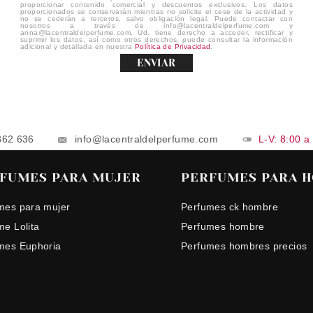
proporcionar contenido comercial y descuentos exclusivos. Los datos
proporcionados se conservarán mientras no solicite el cese de la actividad y
no se cederán a terceros, salvo obligación legal. Puede contactar con
nosotros a través de info@lacentraldelperfume.com y
anna@lacentraldelperfume.com. Ud. tiene derecho a acceder, rectificar y
suprimir los datos, así como otros derechos, puede consultar la información
adicional y detallada en nuestra
Política de Privacidad
.
ENVIAR
862 636
info@lacentraldelperfume.com
L-V: 8:00 a
FUMES PARA MUJER
PERFUMES PARA 
mes para mujer
Perfumes ck hombre
me Lolita
Perfumes hombre
mes Euphoria
Perfumes hombres precios