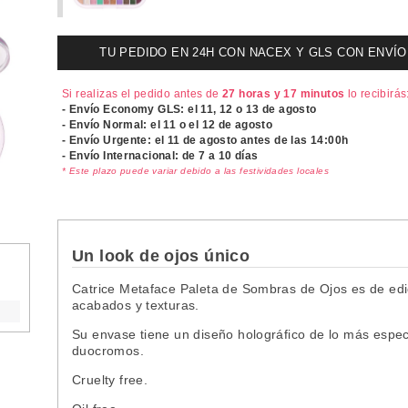
TU PEDIDO EN 24H CON NACEX Y GLS CON ENVÍO UR
Si realizas el pedido antes de
27 horas y 17 minutos
lo recibirás
- Envío Economy GLS: el
11, 12 o 13 de agosto
- Envío Normal: el
11 o el 12 de agosto
- Envío Urgente: el
11 de agosto antes de las 14:00h
- Envío Internacional: de 7 a 10 días
* Este plazo puede variar debido a las festividades locales
Un look de ojos único
Catrice Metaface Paleta de Sombras de Ojos es de edic
acabados y texturas.
Su envase tiene un diseño
holográfico
de lo más especi
duocromos.
Cruelty free.