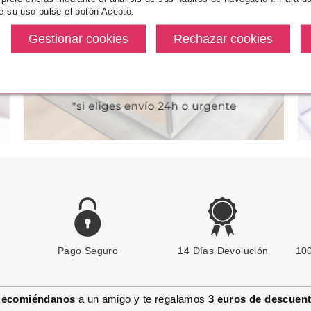
ULTRA BLACK 3 ML
OJOS C0
e su uso pulse el botón Acepto.
desde
Pvr 3.39€
desde
Pvr 4.59€
1.80€
3.11€
-8%
-11%
Pago Seguro
CATRICE
14 Días Devolución
100
CATRICE SOMBRAS DE OJOS
PRECIOUS PIGMENTS LOOSE
EYESHADOW 050 ECLIPSE
ecomiéndanos
a un amigo y te regalamos
3 euros de descuen
Pvr 4.59€
desde