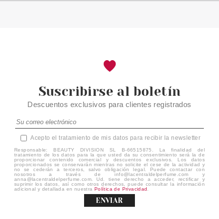
3.50€
-24%
Suscribirse al boletín
Descuentos exclusivos para clientes registrados
Acepto el tratamiento de mis datos para recibir la newsletter
Responsable: BEAUTY DIVISION SL B-66515875. La finalidad del
tratamiento de los datos para la que usted da su consentimiento será la de
proporcionar contenido comercial y descuentos exclusivos. Los datos
proporcionados se conservarán mientras no solicite el cese de la actividad y
no se cederán a terceros, salvo obligación legal. Puede contactar con
nosotros a través de info@lacentraldelperfume.com y
anna@lacentraldelperfume.com. Ud. tiene derecho a acceder, rectificar y
suprimir los datos, así como otros derechos, puede consultar la información
adicional y detallada en nuestra
Política de Privacidad
.
ENVIAR