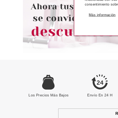
SUELTO 02 WONDERLAND
consentimiento sobr
WHISPERS 2G
Pvr 5.29€
desde
Pvr 2.29€
4.57€
-14%
-21%
Más información
Los Precios Más Bajos
Envío En 24 H
R