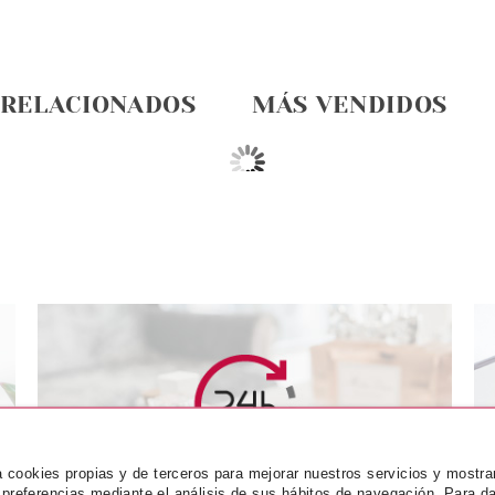
 RELACIONADOS
MÁS VENDIDOS
ICE
CATRICE
CA
JAL LAPIZ DE
CATRICE DELINEADOR DE
CATRICE RET
za cookies propias y de terceros para mejorar nuestros servicios y mostra
GRO 1.2 G
OJOS 24H WATERPROOF 010
& DRY SHA
 preferencias mediante el análisis de sus hábitos de navegación. Para da