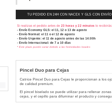
TU PEDIDO EN 24H CON NACEX Y GLS CON ENVÍO UR
Si realizas el pedido antes de
23 horas y 22 minutos
lo recibirás
- Envío Economy GLS: el
11, 12 o 13 de agosto
- Envío Normal: el
11 o el 12 de agosto
- Envío Urgente: el
11 de agosto antes de las 14:00h
- Envío Internacional: de 7 a 10 días
* Este plazo puede variar debido a las festividades locales
Pincel Duo para Cejas
Catrice Pincel Duo para Cejas le proporcionan a los ojo
de calidad premium.
El pincel biselado se puede utilizar para rellenar zon
cejas, y el cepillo para difuminar el producto y consegu