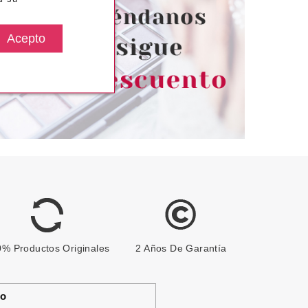
1 60S SENSE
desde
Pvr 4.69€
desde
4.10€
3.69€
-21%
% Productos Originales
2 Años De Garantía
to