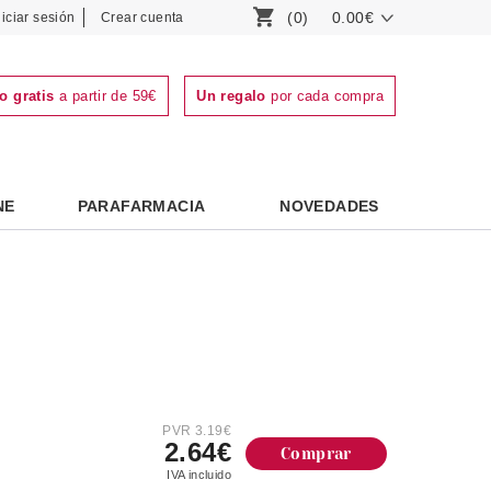
(0)
0.00€
niciar sesión
Crear cuenta
o gratis
a partir de 59€
Un regalo
por cada compra
NE
PARAFARMACIA
NOVEDADES
PVR 3.19€
2.64€
Comprar
IVA incluido