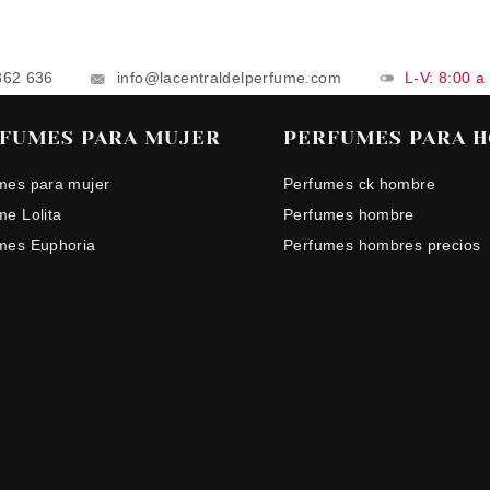
862 636
info@lacentraldelperfume.com
L-V: 8:00 a
FUMES PARA MUJER
PERFUMES PARA 
mes para mujer
Perfumes ck hombre
me Lolita
Perfumes hombre
mes Euphoria
Perfumes hombres precios