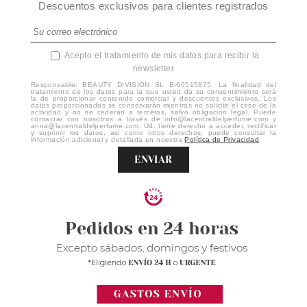
Descuentos exclusivos para clientes registrados
Acepto el tratamiento de mis datos para recibir la
newsletter
Responsable: BEAUTY DIVISION SL B-66515875. La finalidad del
tratamiento de los datos para la que usted da su consentimiento será
la de proporcionar contenido comercial y descuentos exclusivos. Los
datos proporcionados se conservarán mientras no solicite el cese de la
actividad y no se cederán a terceros, salvo obligación legal. Puede
contactar con nosotros a través de info@lacentraldelperfume.com y
anna@lacentraldelperfume.com. Ud. tiene derecho a acceder, rectificar
y suprimir los datos, así como otros derechos, puede consultar la
información adicional y detallada en nuestra
Política de Privacidad
.
ENVIAR