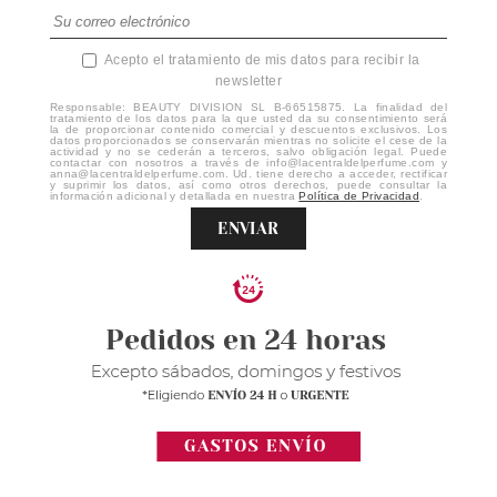
Acepto el tratamiento de mis datos para recibir la
newsletter
Responsable: BEAUTY DIVISION SL B-66515875. La finalidad del
tratamiento de los datos para la que usted da su consentimiento será
la de proporcionar contenido comercial y descuentos exclusivos. Los
datos proporcionados se conservarán mientras no solicite el cese de la
actividad y no se cederán a terceros, salvo obligación legal. Puede
contactar con nosotros a través de info@lacentraldelperfume.com y
anna@lacentraldelperfume.com. Ud. tiene derecho a acceder, rectificar
y suprimir los datos, así como otros derechos, puede consultar la
información adicional y detallada en nuestra
Política de Privacidad
.
ENVIAR