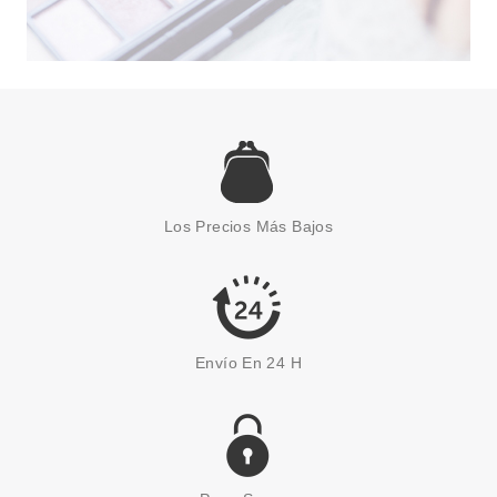
THUYA
THUYA ALICATE PEDICURA
Los Precios Más Bajos
Pvr 23.98€
desde
16.68€
-30%
Envío En 24 H