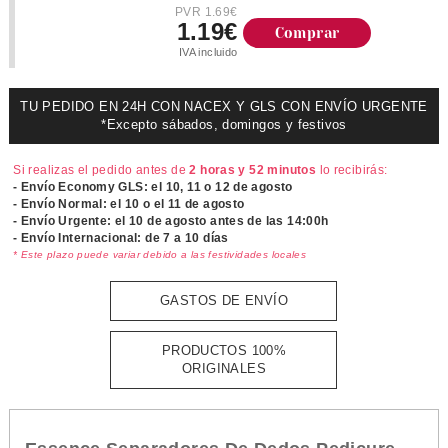
PVR 1.69€
1.19€
Comprar
IVA incluido
TU PEDIDO EN 24H CON NACEX Y GLS CON ENVÍO URGENTE
*Excepto sábados, domingos y festivos
Si realizas el pedido antes de
2 horas y 52 minutos
lo recibirás:
- Envío Economy GLS: el
10, 11 o 12 de agosto
- Envío Normal: el
10 o el 11 de agosto
- Envío Urgente: el
10 de agosto antes de las 14:00h
- Envío Internacional: de 7 a 10 días
* Este plazo puede variar debido a las festividades locales
GASTOS DE ENVÍO
PRODUCTOS 100%
ORIGINALES