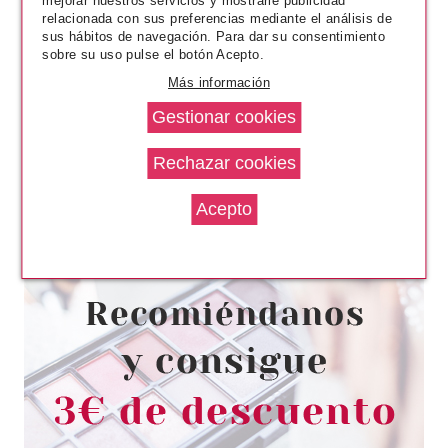
mejorar nuestros servicios y mostrarle publicidad
relacionada con sus preferencias mediante el análisis de
sus hábitos de navegación. Para dar su consentimiento
sobre su uso pulse el botón Acepto.
Más información
UBU
UBU ACE OF NAILS LIMA
PULIDORA Y LIMA DE GRANO
FINO
Pvr 4.90€
desde
1.85€
-62%