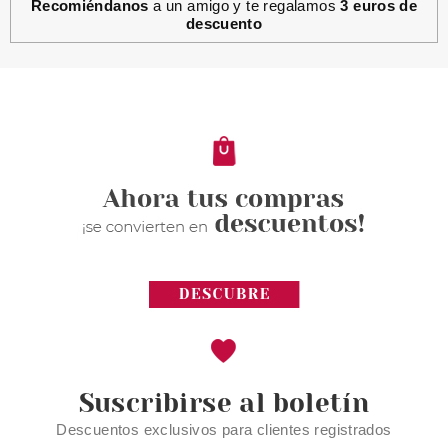
Recomiéndanos
a un amigo y te regalamos
3 euros de
descuento
BLING POP
BLING POP TRATAMIENTO PIES
CON MANTECA DE KARITE
18GR
Pvr 1.99€
desde
1.45€
-27%
Suscribirse al boletín
Descuentos exclusivos para clientes registrados