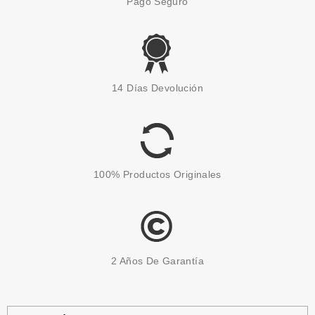
Pago Seguro
ECOTOOLS
ECOTOOLS BRIGHTER
14 Días Devolución
TOMORROW KIT DE CUIDADO
CORPORAL Y PIES
Pvr 13.99€
desde
10.95€
-22%
100% Productos Originales
2 Años De Garantía