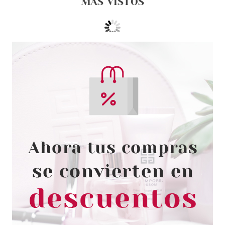
MÁS VISTOS
MARKWINS
MARKWINS BALSAMO LABIAL
ICE CUP FROZEN ANA 4.2GR
desde
1.10€