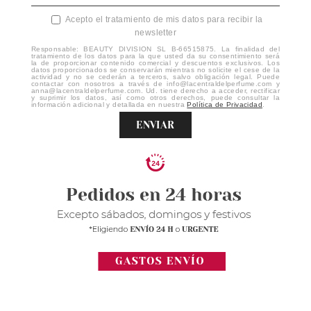
Acepto el tratamiento de mis datos para recibir la
newsletter
Responsable: BEAUTY DIVISION SL B-66515875. La finalidad del
tratamiento de los datos para la que usted da su consentimiento será
la de proporcionar contenido comercial y descuentos exclusivos. Los
datos proporcionados se conservarán mientras no solicite el cese de la
actividad y no se cederán a terceros, salvo obligación legal. Puede
contactar con nosotros a través de info@lacentraldelperfume.com y
anna@lacentraldelperfume.com. Ud. tiene derecho a acceder, rectificar
y suprimir los datos, así como otros derechos, puede consultar la
información adicional y detallada en nuestra
Política de Privacidad
.
ENVIAR