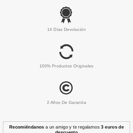
MARKWINS
MARKWINS BALSAMO LABIAL
14 Días Devolución
DISNEY FROZEN OLAF 4GR
desde
1.05€
100% Productos Originales
2 Años De Garantía
Recomiéndanos
a un amigo y te regalamos
3 euros de
descuento