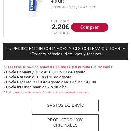
4.8 GR
Salen los 100 gr a 45.83 €
PVR 2.60€
2.20€
Comprar
IVA incluido
TU PEDIDO EN 24H CON NACEX Y GLS CON ENVÍO URGENTE
*Excepto sábados, domingos y festivos
Si realizas el pedido antes de
14 horas y 8 minutos
lo recibirás:
- Envío Economy GLS: el
10, 11 o 12 de agosto
- Envío Normal: el
10 o el 11 de agosto
- Envío Urgente: el
10 de agosto antes de las 14:00h
- Envío Internacional: de 7 a 10 días
* Este plazo puede variar debido a las festividades locales
GASTOS DE ENVÍO
PRODUCTOS 100%
ORIGINALES