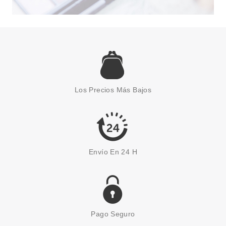
MARKWINS
MARKWINS LIP SMACKER
LIPPY PAL KITTEN WATER-
MEOW BÁLSAMO LABIAL 4 GR
Los Precios Más Bajos
desde
1.65€
Envío En 24 H
Pago Seguro