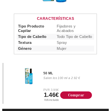
CARACTERÍSTICAS
Tipo Producto
Fijadores y
Capilar
Acabados
Tipo de Cabello
Todo Tipo de Cabello
Textura
Spray
Género
Mujer
50 ML
Salen los 100 ml a 2.92 €
PVR 3.99€
1.46€
Comprar
IVA incluido