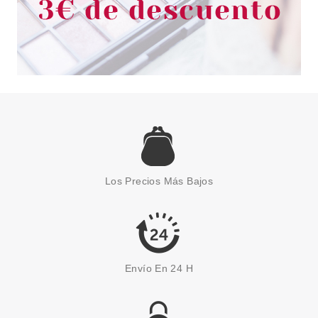
NELLY
NELLY TINTE 11/00 RUBÍSIMO
Los Precios Más Bajos
desde
2.10€
Envío En 24 H