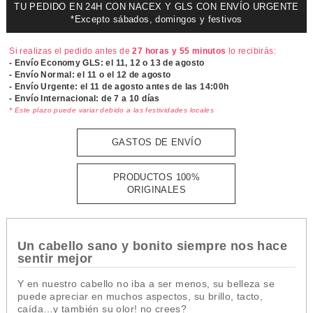
TU PEDIDO EN 24H CON NACEX Y GLS CON ENVÍO URGENTE
*Excepto sábados, domingos y festivos
Si realizas el pedido antes de
27 horas y 55 minutos
lo recibirás:
- Envío Economy GLS: el
11, 12 o 13 de agosto
- Envío Normal: el
11 o el 12 de agosto
- Envío Urgente: el
11 de agosto antes de las 14:00h
- Envío Internacional: de 7 a 10 días
* Este plazo puede variar debido a las festividades locales
GASTOS DE ENVÍO
PRODUCTOS 100%
ORIGINALES
Un cabello sano y bonito siempre nos hace
sentir mejor
Y en nuestro cabello no iba a ser menos, su belleza se
puede apreciar en muchos aspectos, su brillo, tacto,
caída…y también su olor! no crees?