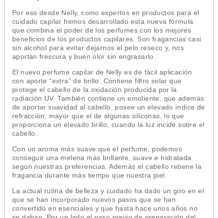
Por eso desde
Nelly
, como
expertos en productos para el
cuidado capilar
hemos desarrollado esta nueva fórmula
que combina el poder de los perfumes con los mejores
beneficios de los productos capilares. Son fragancias casi
sin alcohol para evitar dejarnos el pelo reseco y, nos
aportan frescura y buen olor sin engrasarlo.
El nuevo
perfume capilar de Nelly
es de fácil aplicación
con aporte “extra” de brillo. Contiene filtro solar que
protege el cabello de la oxidación producida por la
radiación UV. También contiene un emoliente, que además
de aportar suavidad al cabello, posee un elevado índice de
refracción, mayor que el de algunas siliconas, lo que
proporciona un elevado brillo, cuando la luz incide sobre el
cabello.
Con un aroma más suave que el perfume, podemos
conseguir una melena más brillante, suave e hidratada
según nuestras preferencias. Además el cabello retiene la
fragancia durante más tiempo que nuestra piel.
La actual rutina de belleza y cuidado ha dado un giro en el
que se han incorporado nuevos pasos que se han
convertido en esenciales y que hasta hace unos años no
se daban. Por un lado el paso previo de preparación del