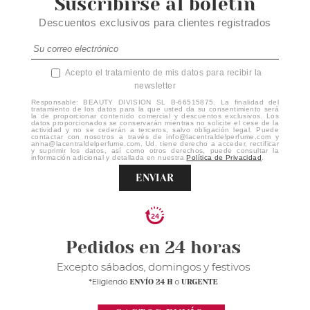
Suscribirse al boletín
Descuentos exclusivos para clientes registrados
Acepto el tratamiento de mis datos para recibir la
newsletter
Responsable: BEAUTY DIVISION SL B-66515875. La finalidad del
tratamiento de los datos para la que usted da su consentimiento será
la de proporcionar contenido comercial y descuentos exclusivos. Los
datos proporcionados se conservarán mientras no solicite el cese de la
actividad y no se cederán a terceros, salvo obligación legal. Puede
contactar con nosotros a través de info@lacentraldelperfume.com y
anna@lacentraldelperfume.com. Ud. tiene derecho a acceder, rectificar
y suprimir los datos, así como otros derechos, puede consultar la
información adicional y detallada en nuestra
Política de Privacidad
.
ENVIAR