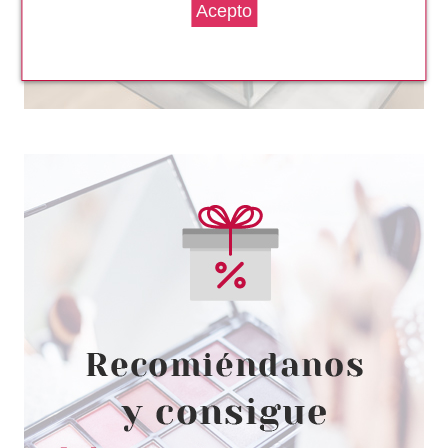
BABARIA
BABARIA MASCARILLA
INTENSIVA COLOR CAPTURE
400 ML
desde
3.50€