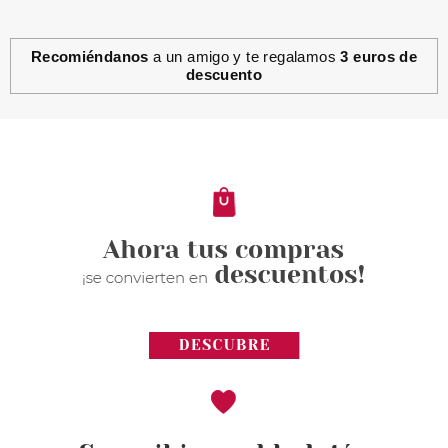
Recomiéndanos
a un amigo y te regalamos
3 euros de
descuento
L´OREAL
L'OREAL EXCELLENCE CREME
TINTE 1 NEGRO
desde
6.97€
Avisarme