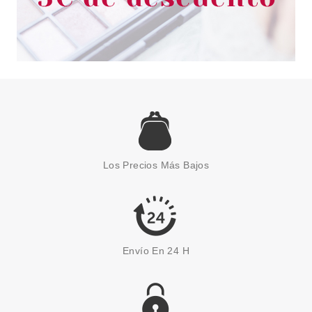
ALTERNA
ALTERNA CAVIAR INFINITE
COLOR HOLD CHAMPU
PROTECTOR COLOR 250ML
Los Precios Más Bajos
Pvr 28.90€
desde
21.95€
-24%
Envío En 24 H