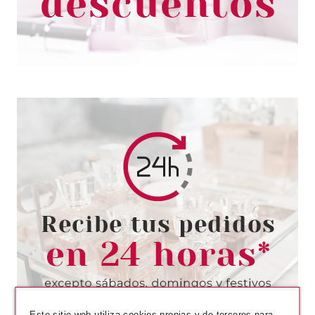
2.40€
-86%
EUGENE PERMA
EUGENE PERMA ESSENTIEL
KIT PRO DENSITE FORCE 1 (3
PRODUCTOS)
Pvr 40.45€
desde
8.90€
-78%
Este sitio web utiliza cookies propias y de terceros para