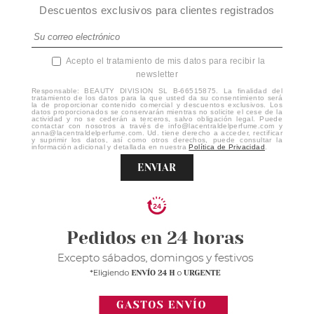
Descuentos exclusivos para clientes registrados
Acepto el tratamiento de mis datos para recibir la
newsletter
Responsable: BEAUTY DIVISION SL B-66515875. La finalidad del
tratamiento de los datos para la que usted da su consentimiento será
la de proporcionar contenido comercial y descuentos exclusivos. Los
datos proporcionados se conservarán mientras no solicite el cese de la
actividad y no se cederán a terceros, salvo obligación legal. Puede
contactar con nosotros a través de info@lacentraldelperfume.com y
anna@lacentraldelperfume.com. Ud. tiene derecho a acceder, rectificar
y suprimir los datos, así como otros derechos, puede consultar la
información adicional y detallada en nuestra
Política de Privacidad
.
ENVIAR