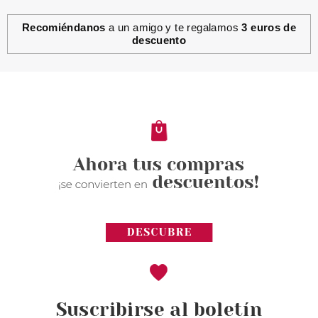
Recomiéndanos
a un amigo y te regalamos
3 euros de
descuento
EUGENE PERMA
EUGENE PERMA ESSENTIEL
KERATINE FRIZZ CONTROL
CHAMPU 100ML
Pvr 3.99€
desde
0.99€
-75%
Suscribirse al boletín