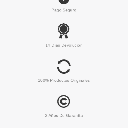
Pago Seguro
SCUNCI
SCÜNCI COLETERO GET TO
14 Días Devolución
THE LOOK BUN BOW MAKER
COLOR DENIM
Pvr 1.70€
desde
0.55€
-68%
100% Productos Originales
2 Años De Garantía