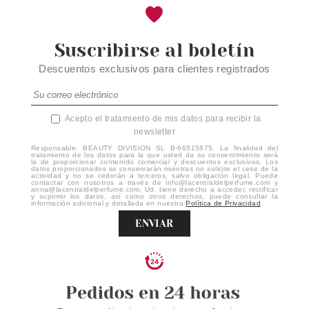
Suscribirse al boletín
Descuentos exclusivos para clientes registrados
Acepto el tratamiento de mis datos para recibir la
newsletter
Responsable: BEAUTY DIVISION SL B-66515875. La finalidad del
tratamiento de los datos para la que usted da su consentimiento será
la de proporcionar contenido comercial y descuentos exclusivos. Los
datos proporcionados se conservarán mientras no solicite el cese de la
actividad y no se cederán a terceros, salvo obligación legal. Puede
contactar con nosotros a través de info@lacentraldelperfume.com y
anna@lacentraldelperfume.com. Ud. tiene derecho a acceder, rectificar
y suprimir los datos, así como otros derechos, puede consultar la
información adicional y detallada en nuestra
Política de Privacidad
.
ENVIAR