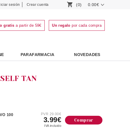
(0)
0.00€
niciar sesión
Crear cuenta
o gratis
a partir de 59€
Un regalo
por cada compra
NE
PARAFARMACIA
NOVEDADES
SELF TAN
PVR 29.00€
VO 100
3.99€
Comprar
IVA incluido