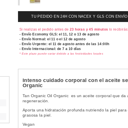
TU PEDIDO EN 24H CON NACEX Y GLS CON ENVÍO UR
Si realizas el pedido antes de
23 horas y 45 minutos
lo recibirás
- Envío Economy GLS: el
11, 12 o 13 de agosto
- Envío Normal: el
11 o el 12 de agosto
- Envío Urgente: el
11 de agosto antes de las 14:00h
- Envío Internacional: de 7 a 10 días
* Este plazo puede variar debido a las festividades locales
Intenso cuidado corporal con el aceite se
Organic
Tan Organic Oil Organic es un aceite corporal que da a
regeneración.
Aporta una hidratación profunda nutriendo la piel para 
grasosa la piel.
Vegan