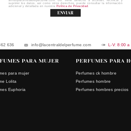
anna@lacentraldelperfume.com. Ud. tiene derecho a acceder, rectificar y
suprimir los datos, así como otros derechos, puede consultar la información
adicional y detallada en nuestra
Política de Privacidad
.
ENVIAR
862 636
info@lacentraldelperfume.com
L-V: 8:00 a
FUMES PARA MUJER
PERFUMES PARA 
mes para mujer
Perfumes ck hombre
me Lolita
Perfumes hombre
mes Euphoria
Perfumes hombres precios