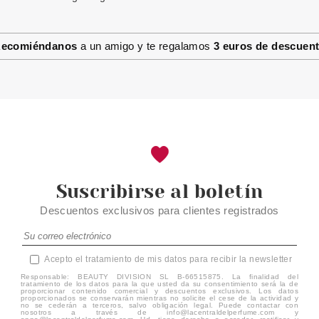
BONDI SANDS APPLICATION
MITT GUANTE APLICADOR
AUTOBRONEADOR
ecomiéndanos
a un amigo y te regalamos
3 euros de descuen
Pvr 5.99€
desde
3.50€
-42%
Suscribirse al boletín
Descuentos exclusivos para clientes registrados
Acepto el tratamiento de mis datos para recibir la newsletter
Responsable: BEAUTY DIVISION SL B-66515875. La finalidad del
tratamiento de los datos para la que usted da su consentimiento será la de
proporcionar contenido comercial y descuentos exclusivos. Los datos
proporcionados se conservarán mientras no solicite el cese de la actividad y
no se cederán a terceros, salvo obligación legal. Puede contactar con
nosotros a través de info@lacentraldelperfume.com y