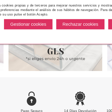
za cookies propias y de terceros para mejorar nuestros servicios y mostra
EY
PAYOT
P
 preferencias mediante el análisis de sus hábitos de navegación. Para da
 L'INTEGRAL
PAYOT HOMME GEL
PAYOT L'AU
e su uso pulse el botón Acepto.
RES 15ML
DESINCRUSTANT CHARBON
150 ML
desde
Pvr 26.12€
desde
Pvr 132.00€
32.30€
14.99€
-43%
-32%
Pago Seguro
BONDI SANDS
14 Días Devolución
100