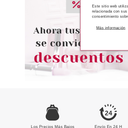
Este sitio web utili
SKEYNDOR
SISL
relacionada con sus
SKEYNDOR CORRECTIVE
SISLEY SISLEYA
consentimiento sobr
CREMA RELLENADORA DE
YEUX ET LEV
ARRUGAS 50 ML NOVEDAD
Más información
Pvr 89.00€
desde
Pvr 211.00€
76.64€
1
-14%
-37%
Los Precios Más Bajos
Envío En 24 H