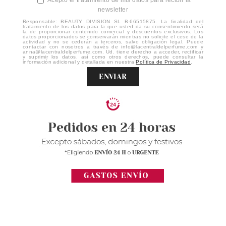
Acepto el tratamiento de mis datos para recibir la
newsletter
Responsable: BEAUTY DIVISION SL B-66515875. La finalidad del
tratamiento de los datos para la que usted da su consentimiento será
la de proporcionar contenido comercial y descuentos exclusivos. Los
datos proporcionados se conservarán mientras no solicite el cese de la
actividad y no se cederán a terceros, salvo obligación legal. Puede
contactar con nosotros a través de info@lacentraldelperfume.com y
anna@lacentraldelperfume.com. Ud. tiene derecho a acceder, rectificar
y suprimir los datos, así como otros derechos, puede consultar la
información adicional y detallada en nuestra
Política de Privacidad
.
ENVIAR