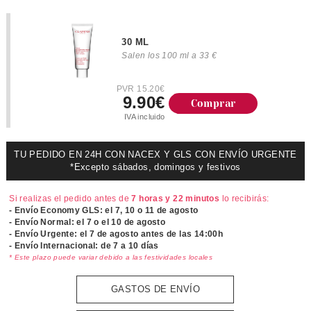
30 ML
Salen los 100 ml a 33 €
PVR 15.20€
9.90€
Comprar
IVA incluido
TU PEDIDO EN 24H CON NACEX Y GLS CON ENVÍO URGENTE
*Excepto sábados, domingos y festivos
Si realizas el pedido antes de
7 horas y 22 minutos
lo recibirás:
- Envío Economy GLS: el
7, 10 o 11 de agosto
- Envío Normal: el
7 o el 10 de agosto
- Envío Urgente: el
7 de agosto antes de las 14:00h
- Envío Internacional: de 7 a 10 días
* Este plazo puede variar debido a las festividades locales
GASTOS DE ENVÍO