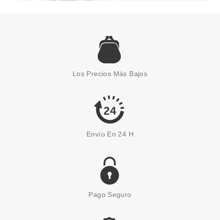
CLARINS
CLARINS SOLAR AGUA EN
BRUMA CORPORAL SPF50+ 150
Los Precios Más Bajos
ML
Pvr 35.50€
desde
21.20€
-40%
Envío En 24 H
Pago Seguro