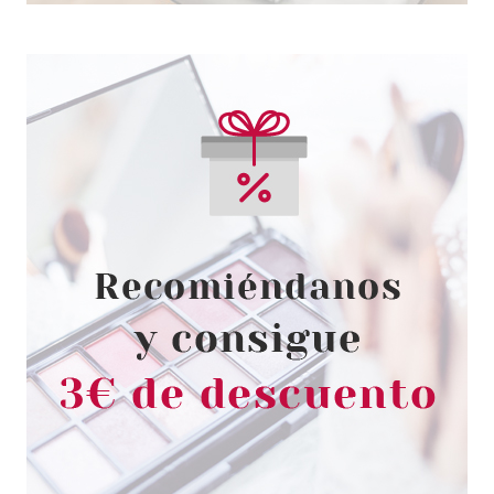
CLARINS
CLARINS TRATAMIENTO BODY
PARTNER ANTIESTRIAS 175 ML
Pvr 53.95€
desde
35.50€
-34%