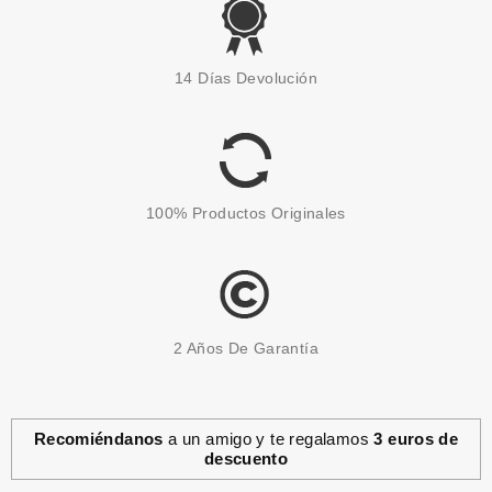
CLARINS
CLARINS JEUNESSE DES
14 Días Devolución
MAINS CREMA JUVENTUD
MANOS 2 x 100 ML
Pvr 46.00€
desde
29.90€
-35%
100% Productos Originales
2 Años De Garantía
Recomiéndanos
a un amigo y te regalamos
3 euros de
descuento
CLARINS
CLARINS DESODORANTE ROLL