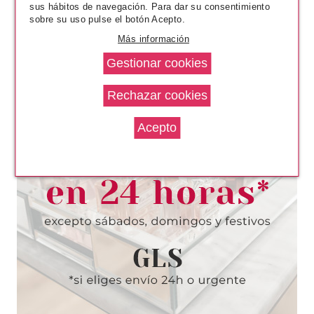
sus hábitos de navegación. Para dar su consentimiento
sobre su uso pulse el botón Acepto.
Más información
CLARINS
CLARINS BODY FIRMING GEL
150 ML
Pvr 49.90€
desde
38.65€
-23%