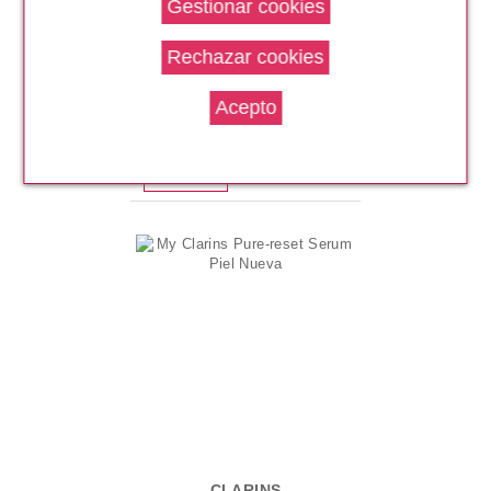
CLARINS
Gel Matificante y
Antimperfecciones para pieles
jovenes
Pvr 30.00€
desde
20.15€
-33%
CLARINS