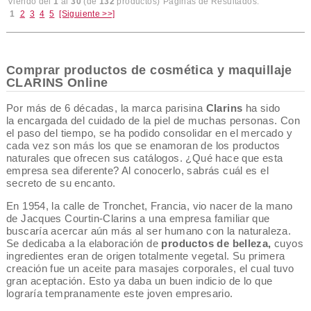
Viendo del
1
al
30
(de
132
productos)
Páginas de Resultados:
1
2
3
4
5
[Siguiente >>]
Comprar productos de cosmética y maquillaje
CLARINS Online
Por más de 6 décadas, la marca parisina
Clarins
ha sido
la encargada del cuidado de la piel de muchas personas. Con
el paso del tiempo, se ha podido consolidar en el mercado y
cada vez son más los que se enamoran de los productos
naturales que ofrecen sus catálogos. ¿Qué hace que esta
empresa sea diferente? Al conocerlo, sabrás cuál es el
secreto de su encanto.
En 1954, la calle de Tronchet, Francia, vio nacer de la mano
de Jacques Courtin-Clarins a una empresa familiar que
buscaría acercar aún más al ser humano con la naturaleza.
Se dedicaba a la elaboración de
productos de belleza,
cuyos
ingredientes eran de origen totalmente vegetal. Su primera
creación fue un aceite para masajes corporales, el cual tuvo
gran aceptación. Esto ya daba un buen indicio de lo que
lograría tempranamente este joven empresario.