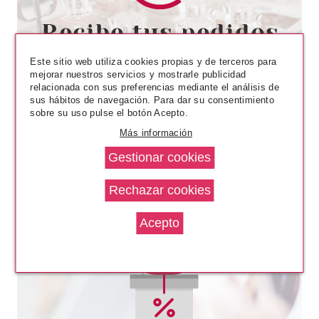
CLARINS
CLARINS BASE DE
MAQUILLAJE DOUBLE SERUM
FOUNDATION M1C 30 ML
Este sitio web utiliza cookies propias y de terceros para
Pvr 62.00€
desde
mejorar nuestros servicios y mostrarle publicidad
39.90€
-36%
relacionada con sus preferencias mediante el análisis de
sus hábitos de navegación. Para dar su consentimiento
sobre su uso pulse el botón Acepto.
Más información
CLARINS
CLARINS MY CLARINS RELAX