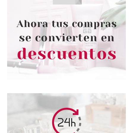
CLARINS
CLARINS CALM-ESSENTIEL
BALSAMO REPARADOR 30 ML
Pvr 35.50€
desde
23.52€
-34%