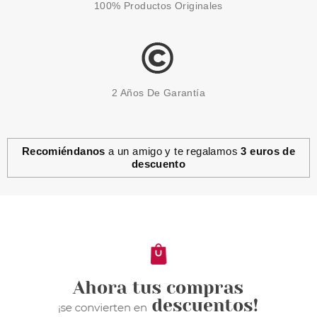
100% Productos Originales
2 Años De Garantía
Recomiéndanos
a un amigo y te regalamos
3 euros de
descuento
CLARINS
CLARINS V SHAPING FACIAL
LIFT SERUM EFECTO LIFFTING
50 ML
Pvr 69.00€
desde
57.15€
-17%