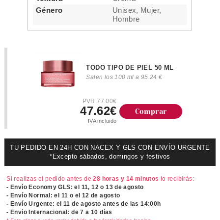
Género
Unisex, Mujer,
Hombre
TODO TIPO DE PIEL 50 ML
Salen los 100 ml a 95.24 €
PVR 77.00€
47.62€
Comprar
IVA incluido
TU PEDIDO EN 24H CON NACEX Y GLS CON ENVÍO URGENTE
*Excepto sábados, domingos y festivos
Si realizas el pedido antes de
28 horas y 14 minutos
lo recibirás:
- Envío Economy GLS: el
11, 12 o 13 de agosto
- Envío Normal: el
11 o el 12 de agosto
- Envío Urgente: el
11 de agosto antes de las 14:00h
- Envío Internacional: de 7 a 10 días