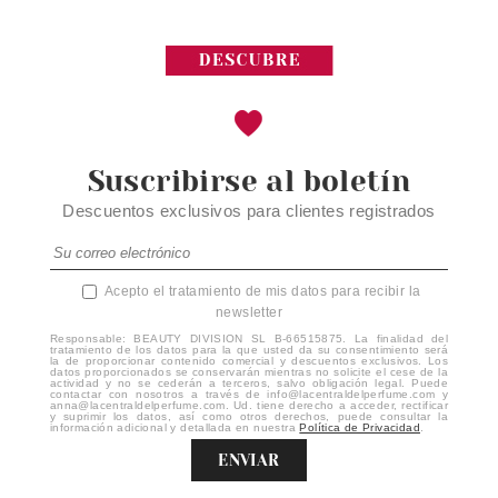
Suscribirse al boletín
Descuentos exclusivos para clientes registrados
Acepto el tratamiento de mis datos para recibir la
newsletter
Responsable: BEAUTY DIVISION SL B-66515875. La finalidad del
tratamiento de los datos para la que usted da su consentimiento será
la de proporcionar contenido comercial y descuentos exclusivos. Los
datos proporcionados se conservarán mientras no solicite el cese de la
actividad y no se cederán a terceros, salvo obligación legal. Puede
contactar con nosotros a través de info@lacentraldelperfume.com y
anna@lacentraldelperfume.com. Ud. tiene derecho a acceder, rectificar
y suprimir los datos, así como otros derechos, puede consultar la
información adicional y detallada en nuestra
Política de Privacidad
.
ENVIAR