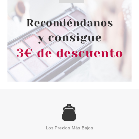
SLEEP MASK 50 ML
Pvr 31.50€
desde
21.50€
-32%
CLARINS
CLARINS MY CLARINS RE-
BOOST HIDRATACION SET
Los Precios Más Bajos
REGALO
Pvr 44.00€
desde