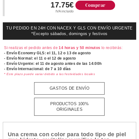
17.75€
Comprar
IVA incluido
TU PEDIDO EN 24H CON NACEX Y GLS CON ENVÍO URGENTE
*Excepto sábados, domingos y festivos
Si realizas el pedido antes de
14 horas y 50 minutos
lo recibirás:
- Envío Economy GLS: el
11, 12 o 13 de agosto
- Envío Normal: el
11 o el 12 de agosto
- Envío Urgente: el
11 de agosto antes de las 14:00h
- Envío Internacional: de 7 a 10 días
* Este plazo puede variar debido a las festividades locales
GASTOS DE ENVÍO
PRODUCTOS 100%
ORIGINALES
Una crema con color para todo tipo de piel