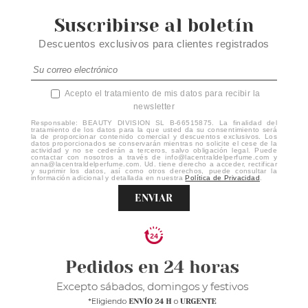
Suscribirse al boletín
Descuentos exclusivos para clientes registrados
Acepto el tratamiento de mis datos para recibir la
newsletter
Responsable: BEAUTY DIVISION SL B-66515875. La finalidad del
tratamiento de los datos para la que usted da su consentimiento será
la de proporcionar contenido comercial y descuentos exclusivos. Los
datos proporcionados se conservarán mientras no solicite el cese de la
actividad y no se cederán a terceros, salvo obligación legal. Puede
contactar con nosotros a través de info@lacentraldelperfume.com y
anna@lacentraldelperfume.com. Ud. tiene derecho a acceder, rectificar
y suprimir los datos, así como otros derechos, puede consultar la
información adicional y detallada en nuestra
Política de Privacidad
.
ENVIAR