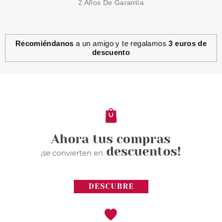
2 Años De Garantía
Recomiéndanos
a un amigo y te regalamos
3 euros de
descuento
CLARINS
CLARINS MULTI INTENSIVE
CREMA ALTA EXIGENCIA DIA
P/SECAS 50 ML
Pvr 102.00€
desde
81.20€
-20%