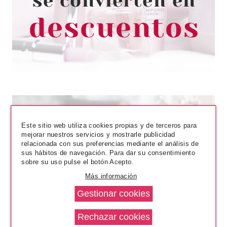
Pvr 76.50€
desde
51.90€
-32%
Este sitio web utiliza cookies propias y de terceros para
mejorar nuestros servicios y mostrarle publicidad
relacionada con sus preferencias mediante el análisis de
sus hábitos de navegación. Para dar su consentimiento
sobre su uso pulse el botón Acepto.
CLARINS
Más información
CLARINS MY CLARINS
COMFORT HYDRA CREAM 50
ML
Pvr 30.00€
desde
17.90€
-40%