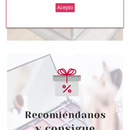
CLARINS
CLARINS LIP PERFECTOR
GLOW BALSAMO LABIAL 25
MULBERRY GLOW 12 ML
Pvr 25.50€
desde
19.46€
-24%