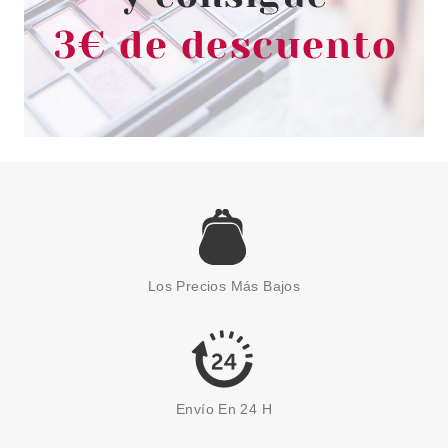
CLARINS
CLARINS MY CLARINS PURE-
RESET SERUM PIEL NUEVA 30
Los Precios Más Bajos
ML
Pvr 34.00€
desde
22.80€
-33%
Envío En 24 H