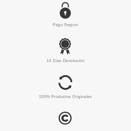
Pago Seguro
CLARINS
CLARINS BASE DE
14 Días Devolución
MAQUILLAJE DOUBLE SERUM
FOUNDATION M4N 30 ML
Pvr 62.00€
desde
39.90€
-36%
100% Productos Originales