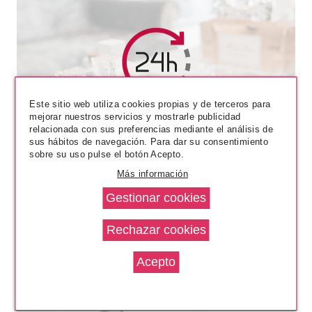
CLARINS
Este sitio web utiliza cookies propias y de terceros para
CLARINS DESMAQUILLANTE
mejorar nuestros servicios y mostrarle publicidad
SUAVE OJOS 125 ML
relacionada con sus preferencias mediante el análisis de
sus hábitos de navegación. Para dar su consentimiento
sobre su uso pulse el botón Acepto.
Pvr 23.95€
desde
19.90€
-17%
Más información