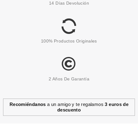
14 Días Devolución
MAQUILLAJE DOUBLE SERUM
FOUNDATION M2N 30 ML
Pvr 62.00€
desde
39.90€
-36%
100% Productos Originales
2 Años De Garantía
Recomiéndanos
a un amigo y te regalamos
3 euros de
descuento
CLARINS
CLARINS SKIN ILLUSION
TINTED TRATAMIENTO
ILUMINADOR ANTIEDAD SPF25
4 40 ML
Pvr 46.00€
desde