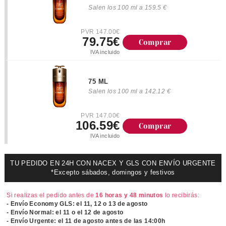
Salen los 100 ml a 159.5 €
PVR 147.00€
79.75€
Comprar
IVA incluido
75 ML
Salen los 100 ml a 142.12 €
PVR 147.00€
106.59€
Comprar
IVA incluido
TU PEDIDO EN 24H CON NACEX Y GLS CON ENVÍO URGENTE
*Excepto sábados, domingos y festivos
Si realizas el pedido antes de
16 horas y 48 minutos
lo recibirás:
- Envío Economy GLS: el
11, 12 o 13 de agosto
- Envío Normal: el
11 o el 12 de agosto
- Envío Urgente: el
11 de agosto antes de las 14:00h