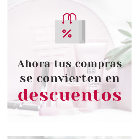
CLARINS
CLARINS HYDRA ESSENTIEL
BAUME LEVRES REPAIR 15 ML
desde
19.50€