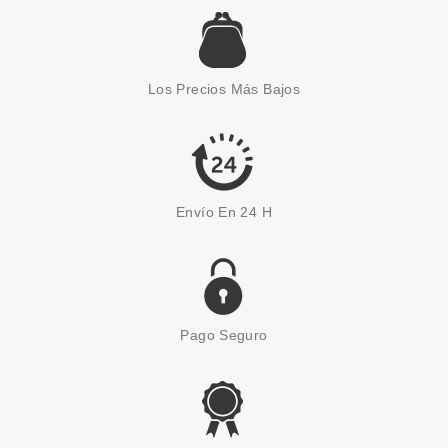
CLARINS
CLARINS MY CLARINS RE-
BOOST HIDRATACION SET
Los Precios Más Bajos
REGALO
Pvr 44.00€
desde
27.50€
-38%
Envío En 24 H
Pago Seguro
CLARINS
CLARINS BASE DE