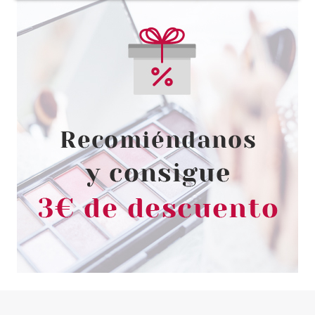
CLARINS
CLARINS MY CLARINS PORE-
LESS MASCARILLA
EMBELLECEDORA 50 ML
Pvr 24.00€
desde
14.50€
-40%