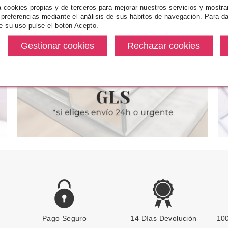
INS
CLARINS
CL
za cookies propias y de terceros para mejorar nuestros servicios y mostra
 preferencias mediante el análisis de sus hábitos de navegación. Para da
 SOS PURE
CLARINS SKIN ILLUSION
CLARINS 
e su uso pulse el botón Acepto.
IMPIADORA
TINTED TRATAMIENTO
TINTED 
 75 ML
ILUMINADOR ANTIEDAD SPF25
ILUMINADOR
7 40 ML
3
desde
Pvr 46.00€
desde
Pvr 46.00€
7.99€
27.60€
-40%
-40%
Pago Seguro
CLARINS
14 Días Devolución
100