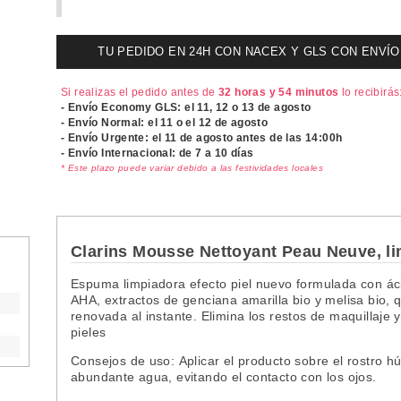
TU PEDIDO EN 24H CON NACEX Y GLS CON ENVÍO UR
Si realizas el pedido antes de
32 horas y 54 minutos
lo recibirás
- Envío Economy GLS: el
11, 12 o 13 de agosto
- Envío Normal: el
11 o el 12 de agosto
- Envío Urgente: el
11 de agosto antes de las 14:00h
- Envío Internacional: de 7 a 10 días
* Este plazo puede variar debido a las festividades locales
Clarins Mousse Nettoyant Peau Neuve, lim
Espuma limpiadora efecto piel nuevo formulada con ác
AHA, extractos de genciana amarilla bio y melisa bio, 
renovada al instante. Elimina los restos de maquillaje 
pieles
Consejos de uso: Aplicar el producto sobre el rostro
abundante agua, evitando el contacto con los ojos.