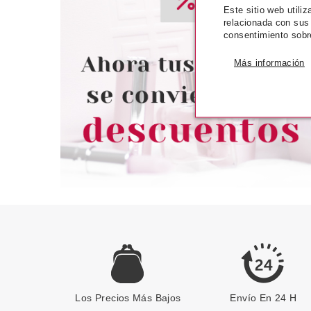
CLARINS
CLAR
Este sitio web utili
relacionada con sus
CLARINS MÁSCARA DE
CLARINS MASK
consentimiento sobr
PESTAÑAS SUPRA LIFT & CURL
MASCARILLA L
01 INTENSE BLACK 8 ML + 2
IMPUREZAS
PRODUCTOS SET REGALO
Más información
Pvr 40.00€
desde
Pvr 39.00€
25.77€
1
-36%
-54%
Los Precios Más Bajos
Envío En 24 H