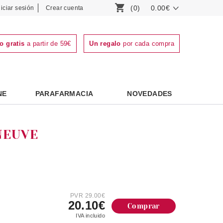
(0)
0.00€
niciar sesión
Crear cuenta
o gratis
a partir de 59€
Un regalo
por cada compra
NE
PARAFARMACIA
NOVEDADES
NEUVE
PVR 29.00€
20.10€
Comprar
IVA incluido