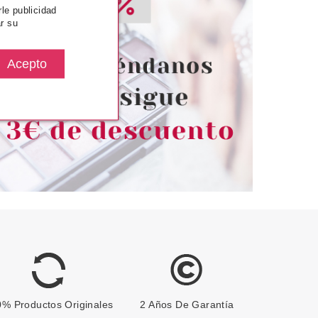
ARINS
CLARINS
rle publicidad
r su
SKIN ILLUSION
CLARINS SKIN ILLUSION
TRATAMIENTO
TINTED TRATAMIENTO
 ANTIEDAD SPF25
ILUMINADOR ANTIEDAD SPF25
 40 ML
4 40 ML
desde
Pvr 46.00€
desde
27.60€
29.99€
-35%
% Productos Originales
2 Años De Garantía