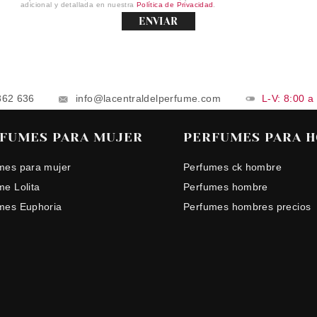
adicional y detallada en nuestra
Política de Privacidad
.
ENVIAR
862 636
info@lacentraldelperfume.com
L-V: 8:00 a
FUMES PARA MUJER
PERFUMES PARA 
mes para mujer
Perfumes ck hombre
me Lolita
Perfumes hombre
mes Euphoria
Perfumes hombres precios