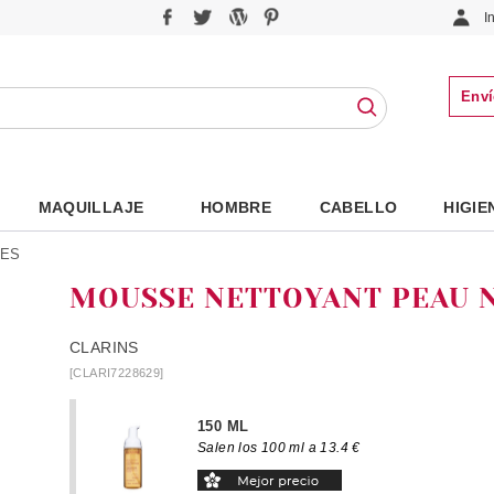
I
Enví
MAQUILLAJE
HOMBRE
CABELLO
HIGIE
LES
MOUSSE NETTOYANT PEAU 
CLARINS
[CLARI7228629]
150 ML
Salen los 100 ml a 13.4 €