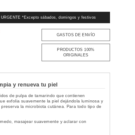
GENTE *Excepto sábados, domingos y festivos
:
GASTOS DE ENVÍO
PRODUCTOS 100%
ORIGINALES
pia y renueva tu piel
idos de pulpa de tamarindo que contienen
que exfolia suavemente la piel dejándola luminosa y
y preserva la microbiota cutánea. Para todo tipo de
 húmedo, masajear suavemente y aclarar con