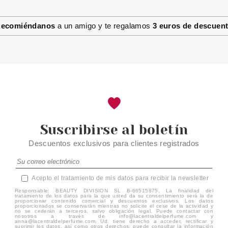
CLARINS BASE DE
MAQUILLAJE DOUBLE SERUM
FOUNDATION M5N 30 ML
ecomiéndanos
a un amigo y te regalamos
3 euros de descuen
Pvr 62.00€
desde
39.90€
-36%
Suscribirse al boletín
Descuentos exclusivos para clientes registrados
Acepto el tratamiento de mis datos para recibir la newsletter
Responsable: BEAUTY DIVISION SL B-66515875. La finalidad del
tratamiento de los datos para la que usted da su consentimiento será la de
proporcionar contenido comercial y descuentos exclusivos. Los datos
proporcionados se conservarán mientras no solicite el cese de la actividad y
no se cederán a terceros, salvo obligación legal. Puede contactar con
nosotros a través de info@lacentraldelperfume.com y
anna@lacentraldelperfume.com. Ud. tiene derecho a acceder, rectificar y
suprimir los datos, así como otros derechos, puede consultar la información