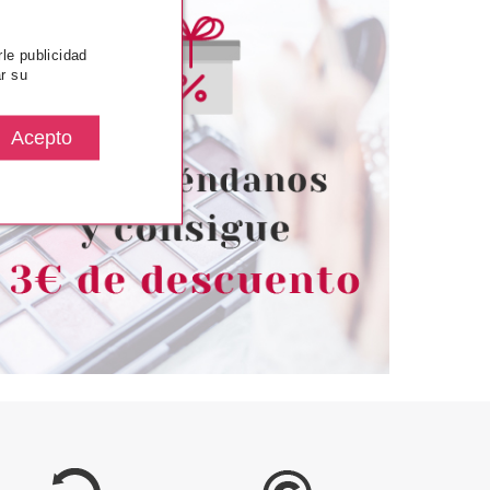
rle publicidad
r su
ARINS
CLARINS
OTION TONIQUE
CLARINS EXTRA FIRMING JOUR
NTE 200 ML
CREMA DIA TODO TIPO PIELES
50 ML+ 3 PRODUCTOS SET
REGALO
desde
Pvr 140.00€
desde
21.47€
105.25€
-25%