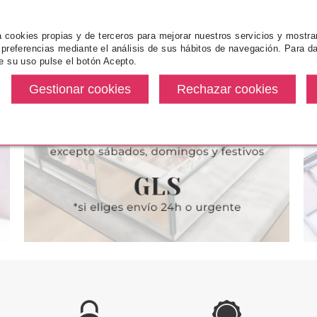
za cookies propias y de terceros para mejorar nuestros servicios y mostra
 preferencias mediante el análisis de sus hábitos de navegación. Para da
INS
CLARINS
CL
e su uso pulse el botón Acepto.
 CLARINS
CLARINS MULTI ACTIVE NIGHT
CLARINS L
A CREAM 50
CREAM TODO TIPO DE PIEL 50
HYDRATA
ML
desde
Pvr 77.00€
desde
Pvr 27.00€
7.90€
47.62€
-38%
-20%