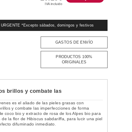
IVA incluido
GENTE *Excepto sábados, domingos y festivos
GASTOS DE ENVÍO
PRODUCTOS 100%
ORIGINALES
os brillos y combate las
venes es el aliado de las pieles grasas con
 brillos y combate las imperfecciones de forma
e coco bio y extracto de rosa de los Alpes bio para
de la flor de Hibiscus sabdariffa, para lucir una piel
, efecto difuminado inmediato.