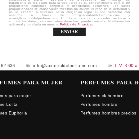
tratamiento de los datos para la que usted da su consentimiento será la de
proporcionar contenido comercial y descuentos exclusivos. Los datos
proporcionados se conservarán mientras no solicite el cese de la actividad y
no se cederán a terceros, salvo obligación legal. Puede contactar con
nosotros a través de info@lacentraldelperfume.com y
anna@lacentraldelperfume.com. Ud. tiene derecho a acceder, rectificar y
suprimir los datos, así como otros derechos, puede consultar la información
adicional y detallada en nuestra
Política de Privacidad
.
ENVIAR
862 636
info@lacentraldelperfume.com
L-V: 8:00 a
FUMES PARA MUJER
PERFUMES PARA 
mes para mujer
Perfumes ck hombre
me Lolita
Perfumes hombre
mes Euphoria
Perfumes hombres precios