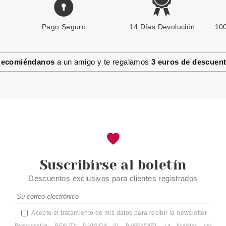
Pago Seguro
CLARINS
14 Días Devolución
100
CLARINS BASE DE
MAQUILLAJE DOUBLE SERUM
FOUNDATION M1C 30 ML
ecomiéndanos
a un amigo y te regalamos
3 euros de descuen
Pvr 62.00€
desde
39.90€
-36%
Suscribirse al boletín
Descuentos exclusivos para clientes registrados
Acepto el tratamiento de mis datos para recibir la newsletter
Responsable: BEAUTY DIVISION SL B-66515875. La finalidad del