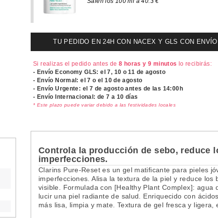
Salen los 100 ml a 40.3 €
TU PEDIDO EN 24H CON NACEX Y GLS CON ENVÍO UR
Si realizas el pedido antes de
8 horas y 9 minutos
lo recibirás:
- Envío Economy GLS: el
7, 10 o 11 de agosto
- Envío Normal: el
7 o el 10 de agosto
- Envío Urgente: el
7 de agosto antes de las 14:00h
- Envío Internacional: de 7 a 10 días
* Este plazo puede variar debido a las festividades locales
Controla la producción de sebo, reduce l
imperfecciones.
Clarins Pure-Reset es un gel matificante para pieles jó
imperfecciones. Alisa la textura de la piel y reduce los
visible. Formulada con [Healthy Plant Complex]: agua d
lucir una piel radiante de salud. Enriquecido con ácidos 
más lisa, limpia y mate. Textura de gel fresca y ligera