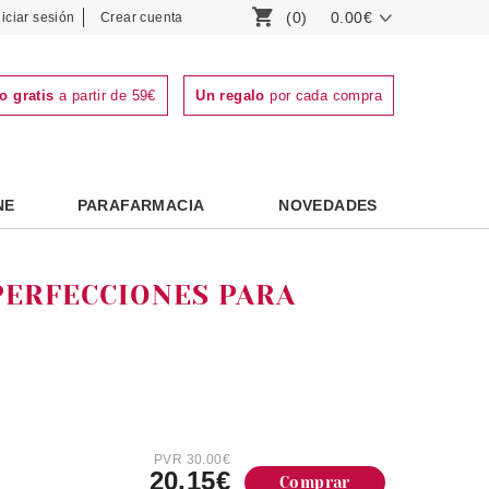
(0)
0.00€
niciar sesión
Crear cuenta
o gratis
a partir de 59€
Un regalo
por cada compra
NE
PARAFARMACIA
NOVEDADES
PERFECCIONES PARA
PVR 30.00€
20.15€
Comprar