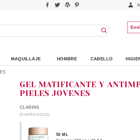
I
Enví
MAQUILLAJE
HOMBRE
CABELLO
HIGIE
LES
GEL MATIFICANTE Y ANTIM
PIELES JOVENES
CLARINS
[CLMATG1921111]
50 ML