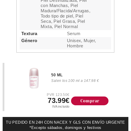
Piel Desvitalizada, Piel
con Manchas, Piel
Madura/Flacida/Arrugas,
Todo tipo de piel, Piel
Seca, Piel Grasa, Piel
Mixta, Piel Normal
Textura
Serum
Género
Unisex, Mujer,
Hombre
50 ML
Salen los 100 ml a 147.98 €
PVR 123.50€
73.99€
Comprar
IVA incluido
TU PEDIDO EN 24H CON NACEX Y GLS CON ENVÍO URGENTE
*Excepto sábados, domingos y festivos