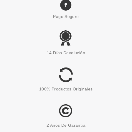
Pago Seguro
CLARINS
CLARINS NUTRI LUMIÉRE
14 Días Devolución
CREMA DÍA SPF15 50 ML
Pvr 130.00€
desde
79.50€
-39%
100% Productos Originales
2 Años De Garantía