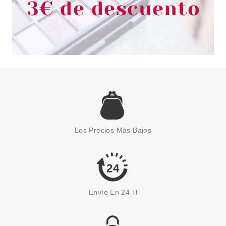
CLARINS
CLARINS HUILE LOTUS 30ML
Los Precios Más Bajos
Pvr 46.50€
desde
33.99€
-27%
Envío En 24 H