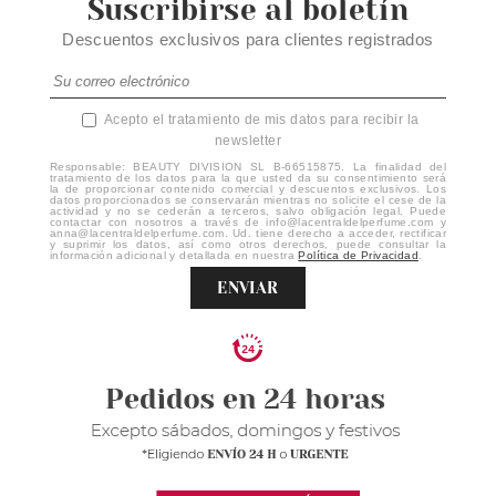
Suscribirse al boletín
Descuentos exclusivos para clientes registrados
Acepto el tratamiento de mis datos para recibir la
newsletter
Responsable: BEAUTY DIVISION SL B-66515875. La finalidad del
tratamiento de los datos para la que usted da su consentimiento será
la de proporcionar contenido comercial y descuentos exclusivos. Los
datos proporcionados se conservarán mientras no solicite el cese de la
actividad y no se cederán a terceros, salvo obligación legal. Puede
contactar con nosotros a través de info@lacentraldelperfume.com y
anna@lacentraldelperfume.com. Ud. tiene derecho a acceder, rectificar
y suprimir los datos, así como otros derechos, puede consultar la
información adicional y detallada en nuestra
Política de Privacidad
.
ENVIAR