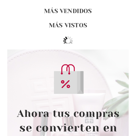
MÁS VENDIDOS
MÁS VISTOS
CLARINS
CLARINS EXTRA FIRMING JOUR
COLLAGEN PARA TODO TIPO
DE PIELES 50 ML RECARGA
Pvr 79.90€
desde