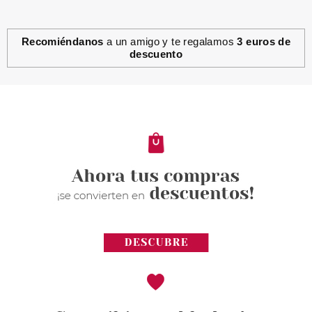
Recomiéndanos
a un amigo y te regalamos
3 euros de
descuento
CLARINS
CLARINS TOTAL EYE SMOOTH
15 ML + SOS LASHES SERUM 3
ML SET REGALO
Pvr 62.00€
desde
45.61€
-26%