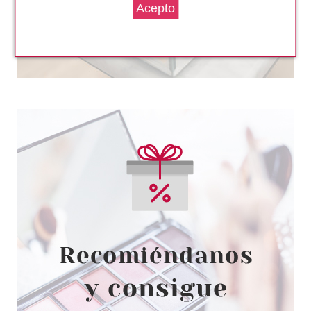
CLARINS
CLARINS TOTAL EYE CONTOUR
GEL 20 ML
Pvr 40.90€
desde
30.40€
-26%