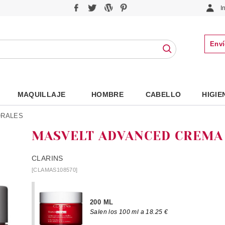
I
Enví
MAQUILLAJE
HOMBRE
CABELLO
HIGIE
ORALES
MASVELT ADVANCED CREM
CLARINS
[CLAMAS108570]
200 ML
Salen los 100 ml a 18.25 €