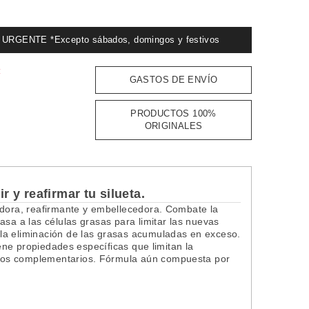
GENTE *Excepto sábados, domingos y festivos
:
GASTOS DE ENVÍO
PRODUCTOS 100%
ORIGINALES
 y reafirmar tu silueta.
adora, reafirmante y embellecedora. Combate la
asa a las células grasas para limitar las nuevas
la eliminación de las grasas acumuladas en exceso.
iene propiedades específicas que limitan la
mos complementarios. Fórmula aún compuesta por