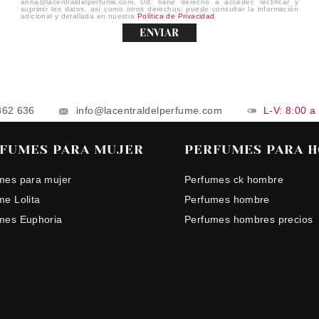
anna@lacentraldelperfume.com. Ud. tiene derecho a acceder, rectificar y
suprimir los datos, así como otros derechos, puede consultar la información
adicional y detallada en nuestra
Política de Privacidad
.
ENVIAR
862 636
info@lacentraldelperfume.com
L-V: 8:00 a
FUMES PARA MUJER
PERFUMES PARA 
mes para mujer
Perfumes ck hombre
me Lolita
Perfumes hombre
mes Euphoria
Perfumes hombres precios