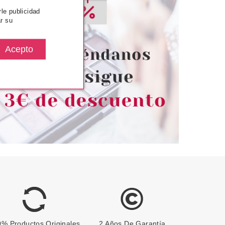
rle publicidad
ARINS
CLARINS
r su
ERUM CORPORAL
CLARINS LECHE PIERNAS
A CONCENTRADO
CANSADAS/PESADAS 125 ML
DOR DE CUERPO
00 ML
desde
Pvr 38.00€
desde
38.30€
27.50€
-28%
% Productos Originales
2 Años De Garantía