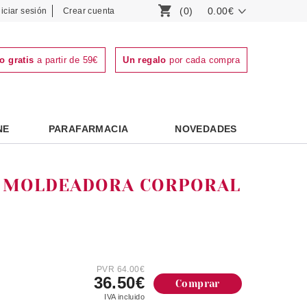
(0)
0.00€
niciar sesión
Crear cuenta
o gratis
a partir de 59€
Un regalo
por cada compra
NE
PARAFARMACIA
NOVEDADES
A MOLDEADORA CORPORAL
PVR 64.00€
36.50€
Comprar
IVA incluido