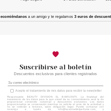
CLARINS DESODORANTE ROLL
ON ANTIPERSPIRANTE LARGA
DURACION 50 ML
ecomiéndanos
a un amigo y te regalamos
3 euros de descuen
Pvr 22.00€
desde
16.69€
-24%
Suscribirse al boletín
Descuentos exclusivos para clientes registrados
Acepto el tratamiento de mis datos para recibir la newsletter
Responsable: BEAUTY DIVISION SL B-66515875. La finalidad del
tratamiento de los datos para la que usted da su consentimiento será la de
proporcionar contenido comercial y descuentos exclusivos. Los datos
proporcionados se conservarán mientras no solicite el cese de la actividad y
no se cederán a terceros, salvo obligación legal. Puede contactar con
nosotros a través de info@lacentraldelperfume.com y