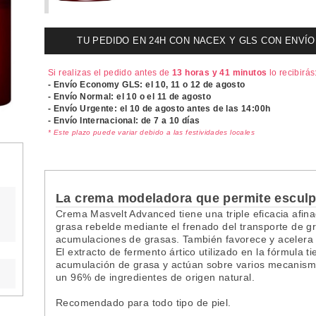
TU PEDIDO EN 24H CON NACEX Y GLS CON ENVÍO UR
Si realizas el pedido antes de
13 horas y 41 minutos
lo recibirás
- Envío Economy GLS: el
10, 11 o 12 de agosto
- Envío Normal: el
10 o el 11 de agosto
- Envío Urgente: el
10 de agosto antes de las 14:00h
- Envío Internacional: de 7 a 10 días
* Este plazo puede variar debido a las festividades locales
La crema modeladora que permite esculpir
Crema Masvelt Advanced tiene una triple eficacia afin
grasa rebelde mediante el frenado del transporte de gr
acumulaciones de grasas. También favorece y acelera 
El extracto de fermento ártico utilizado en la fórmula t
acumulación de grasa y actúan sobre varios mecanis
un 96% de ingredientes de origen natural.
Recomendado para todo tipo de piel.