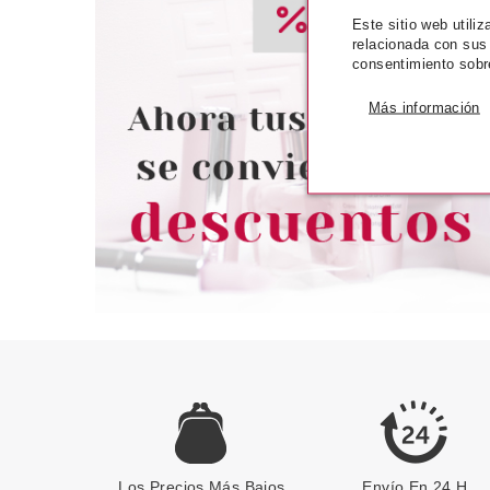
Este sitio web utili
CLARINS
CLAR
relacionada con sus
CLARINS EAU DES JARDINS
CLARINS BALS
consentimiento sobr
100 ML VP
SUPER HIDRATA
Más información
Pvr 58.00€
desde
Pvr 49.00€
33.49€
3
-42%
-31%
Los Precios Más Bajos
Envío En 24 H