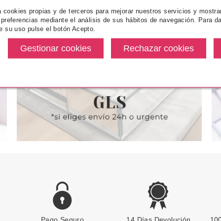
za cookies propias y de terceros para mejorar nuestros servicios y mostra
INS
CLARINS
CL
 preferencias mediante el análisis de sus hábitos de navegación. Para da
AMO CUERPO
CLARINS BODY FIRMING GEL
CLARINS S
e su uso pulse el botón Acepto.
NTE 400 ML
150 ML
PIEL NUEV
REJUVENECE
2
desde
Pvr 49.90€
desde
Pvr 56.00€
3.90€
38.65€
-23%
-32%
Pago Seguro
CLARINS
14 Días Devolución
100