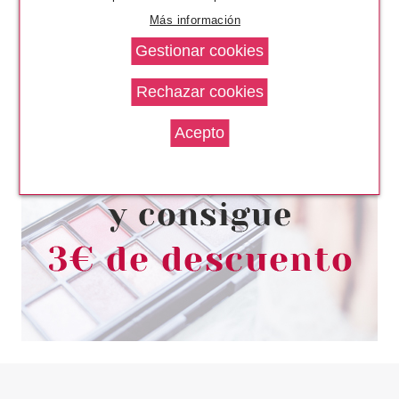
Más información
CLARINS
CLARINS JEUNESSE DES
MAINS CREMA JUVENTUD
MANOS 2 x 100 ML
Pvr 46.00€
desde
29.90€
-35%