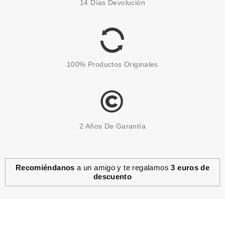
14 Días Devolución
ROLL ON ANTIPERSPIRANTE
LARGA DURACION 2 x 50 ML
Pvr 48.00€
desde
29.85€
-38%
100% Productos Originales
2 Años De Garantía
Recomiéndanos
a un amigo y te regalamos
3 euros de
descuento
CLARINS
CLARINS SOLAR AGUA EN
BRUMA CORPORAL SPF50+ 150
ML
Pvr 35.50€
desde