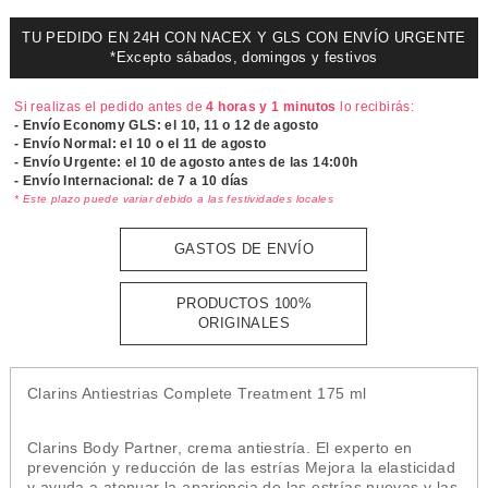
TU PEDIDO EN 24H CON NACEX Y GLS CON ENVÍO URGENTE
*Excepto sábados, domingos y festivos
Si realizas el pedido antes de
4 horas y 1 minutos
lo recibirás:
- Envío Economy GLS: el
10, 11 o 12 de agosto
- Envío Normal: el
10 o el 11 de agosto
- Envío Urgente: el
10 de agosto antes de las 14:00h
- Envío Internacional: de 7 a 10 días
* Este plazo puede variar debido a las festividades locales
GASTOS DE ENVÍO
PRODUCTOS 100%
ORIGINALES
Clarins Antiestrias Complete Treatment 175 ml
Clarins Body Partner, crema antiestría. El experto en
prevención y reducción de las estrías Mejora la elasticidad
y ayuda a atenuar la apariencia de las estrías nuevas y las