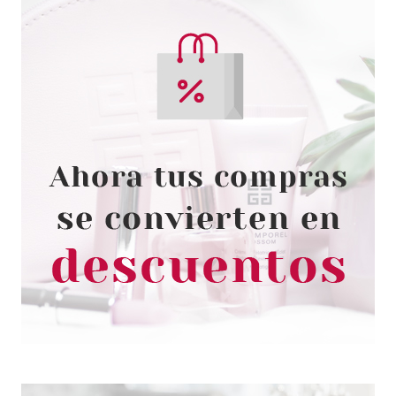
CLARINS
CLARINS BALSAMO CUERPO
SUPER HIDRATANTE 400 ML
Pvr 49.00€
desde
33.90€
-31%