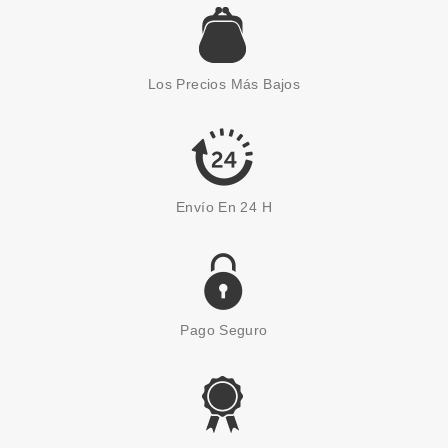
CLARINS
CLARINS CREMA MASVELT
ADVANCED 200 ML
Los Precios Más Bajos
Pvr 64.00€
desde
36.50€
-43%
Envío En 24 H
Pago Seguro
CLARINS
CLARINS DUO DESODORANTE