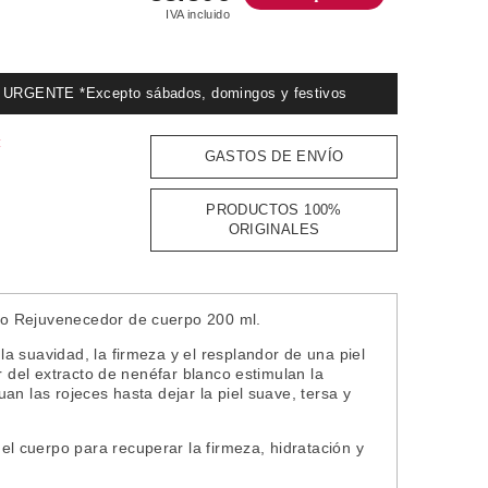
IVA incluido
GENTE *Excepto sábados, domingos y festivos
:
GASTOS DE ENVÍO
PRODUCTOS 100%
ORIGINALES
do Rejuvenecedor de cuerpo 200 ml.
a suavidad, la firmeza y el resplandor de una piel
r del extracto de nenéfar blanco estimulan la
an las rojeces hasta dejar la piel suave, tersa y
l cuerpo para recuperar la firmeza, hidratación y