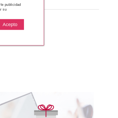
rle publicidad
r su