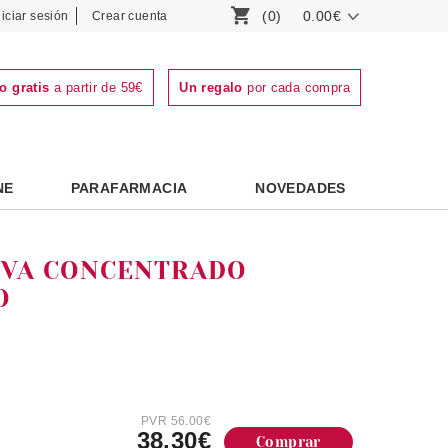
(0)
0.00€
niciar sesión
Crear cuenta
o gratis
a partir de 59€
Un regalo
por cada compra
NE
PARAFARMACIA
NOVEDADES
EVA CONCENTRADO
O
PVR 56.00€
38.30€
Comprar