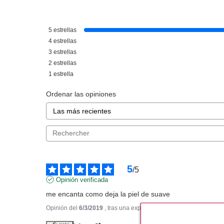
CLARINS
CLAR
CLARINS CREMA MASVELT
CLARINS BALS
5
estrellas
ADVANCED 200 ML
SUPER HIDRATA
4
estrellas
Pvr 64.00€
desde
Pvr 49.00€
3
estrellas
36.50€
3
-43%
-31%
2
estrellas
1
estrella
Ordenar las opiniones
5
/
5
Opinión verificada
me encanta como deja la piel de suave
Opinión del
6/3/2019
, tras una experiencia del
13/2/2019
por
A.A