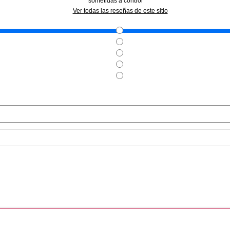
sometidas a control
INS
CLARINS
CL
Ver todas las reseñas de este sitio
AMO CUERPO
CLARINS BODY FIRMING GEL
CLARINS 
NTE 400 ML
150 ML
MAINS CR
MANOS 
desde
Pvr 49.90€
desde
Pvr 46.00€
3.90€
38.65€
-23%
-35%
.
CLARINS