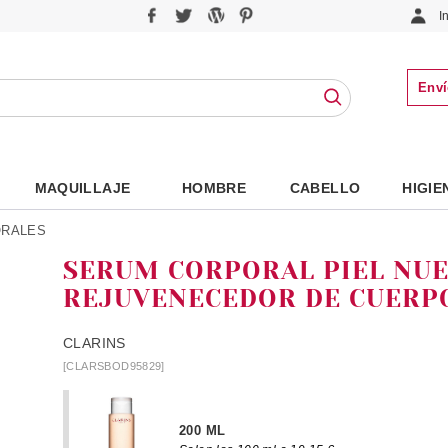
I
Enví
MAQUILLAJE
HOMBRE
CABELLO
HIGIE
ORALES
SERUM CORPORAL PIEL NU
REJUVENECEDOR DE CUERP
CLARINS
[CLARSBOD95829]
200 ML