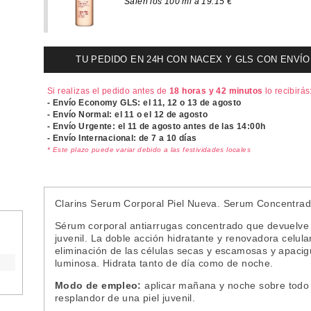
Salen los 100 ml a 19.15 €
TU PEDIDO EN 24H CON NACEX Y GLS CON ENVÍO UR
Si realizas el pedido antes de
18 horas y 42 minutos
lo recibirás
- Envío Economy GLS: el
11, 12 o 13 de agosto
- Envío Normal: el
11 o el 12 de agosto
- Envío Urgente: el
11 de agosto antes de las 14:00h
- Envío Internacional: de 7 a 10 días
* Este plazo puede variar debido a las festividades locales
Clarins Serum Corporal Piel Nueva. Serum Concentra
Sérum corporal antiarrugas concentrado que devuelve l
juvenil. La doble acción hidratante y renovadora celula
eliminación de las células secas y escamosas y apacigu
luminosa. Hidrata tanto de día como de noche.
Modo de empleo:
aplicar mañana y noche sobre todo e
resplandor de una piel juvenil.