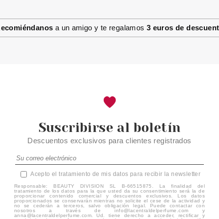
ecomiéndanos
a un amigo y te regalamos
3 euros de descuen
Suscribirse al boletín
Descuentos exclusivos para clientes registrados
Acepto el tratamiento de mis datos para recibir la newsletter
Responsable: BEAUTY DIVISION SL B-66515875. La finalidad del
tratamiento de los datos para la que usted da su consentimiento será la de
proporcionar contenido comercial y descuentos exclusivos. Los datos
proporcionados se conservarán mientras no solicite el cese de la actividad y
no se cederán a terceros, salvo obligación legal. Puede contactar con
nosotros a través de info@lacentraldelperfume.com y
anna@lacentraldelperfume.com. Ud. tiene derecho a acceder, rectificar y