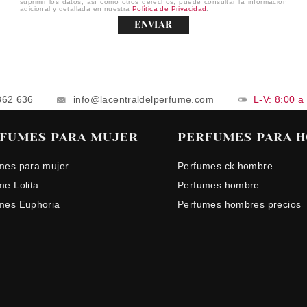
suprimir los datos, así como otros derechos, puede consultar la información
adicional y detallada en nuestra
Política de Privacidad
.
ENVIAR
862 636
info@lacentraldelperfume.com
L-V: 8:00 a
FUMES PARA MUJER
PERFUMES PARA 
mes para mujer
Perfumes ck hombre
me Lolita
Perfumes hombre
mes Euphoria
Perfumes hombres precios