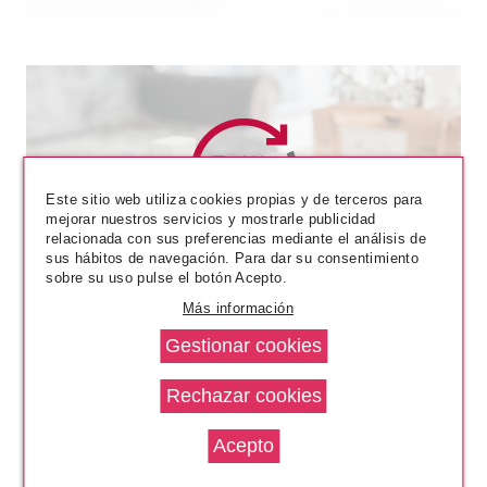
Este sitio web utiliza cookies propias y de terceros para
mejorar nuestros servicios y mostrarle publicidad
CLARINS
relacionada con sus preferencias mediante el análisis de
CLARINS LIP PERFECTOR
sus hábitos de navegación. Para dar su consentimiento
GLOW BALSAMO LABIAL 23
sobre su uso pulse el botón Acepto.
POMEGRANATE GLOW 12 ML
Más información
Pvr 25.50€
desde
18.30€
-28%