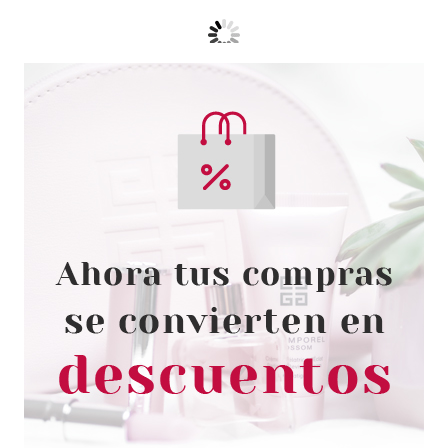
CLARINS
CLARINS CLEANSING PIEL
NORMAL SET REGALO
desde
54.00€