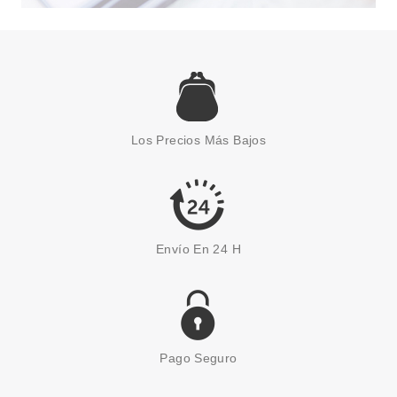
CLARINS
CLARINS SKIN ILLUSION
TINTED TRATAMIENTO
ILUMINADOR ANTIEDAD SPF25
Los Precios Más Bajos
3 40 ML
Pvr 46.00€
desde
27.60€
-40%
Envío En 24 H
Pago Seguro