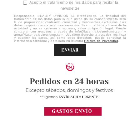
Acepto el tratamiento de mis datos para recibir la
newsletter
Responsable: BEAUTY DIVISION SL B-66515875. La finalidad del
tratamiento de los datos para la que usted da su consentimiento será
la de proporcionar contenido comercial y descuentos exclusivos. Los
datos proporcionados se conservarán mientras no solicite el cese de la
actividad y no se cederán a terceros, salvo obligación legal. Puede
contactar con nosotros a través de info@lacentraldelperfume.com y
anna@lacentraldelperfume.com. Ud. tiene derecho a acceder, rectificar
y suprimir los datos, así como otros derechos, puede consultar la
información adicional y detallada en nuestra
Política de Privacidad
.
ENVIAR