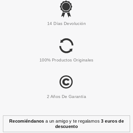
CLARINS
CLARINS BASE DE
14 Días Devolución
MAQUILLAJE DOUBLE SERUM
FOUNDATION M1C 30 ML
Pvr 62.00€
desde
39.90€
-36%
100% Productos Originales
2 Años De Garantía
Recomiéndanos
a un amigo y te regalamos
3 euros de
descuento
CLARINS