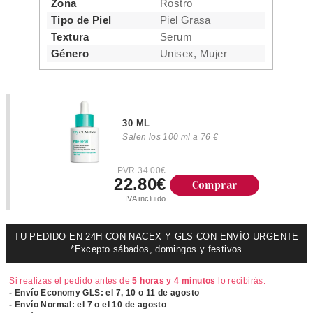
Zona
Rostro
Tipo de Piel
Piel Grasa
Textura
Serum
Género
Unisex, Mujer
30 ML
Salen los 100 ml a 76 €
PVR 34.00€
22.80€
Comprar
IVA incluido
TU PEDIDO EN 24H CON NACEX Y GLS CON ENVÍO URGENTE
*Excepto sábados, domingos y festivos
Si realizas el pedido antes de
5 horas y 4 minutos
lo recibirás:
- Envío Economy GLS: el
7, 10 o 11 de agosto
- Envío Normal: el
7 o el 10 de agosto