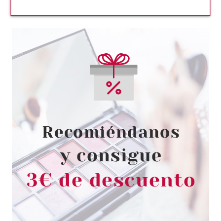
CLARINS
CLARINS DESMAQUILLANTE
SUAVE OJOS 125 ML
Pvr 23.95€
desde
19.90€
-17%