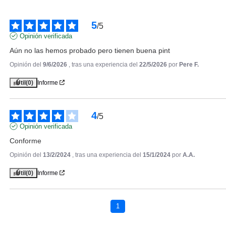
5
/
5
Opinión verificada
Aún no las hemos probado pero tienen buena pint
Opinión del
9/6/2026
, tras una experiencia del
22/5/2026
por
Pere F.
Útil
(0)
Informe
ANNE MOLLER
ANNE MOLLER CLEAN UP
GENTLE REMOVER MILK 400
4
/
5
ML
Opinión verificada
Pvr 28.00€
desde
16.50€
-41%
Conforme
Opinión del
13/2/2024
, tras una experiencia del
15/1/2024
por
A.A.
Útil
(0)
Informe
1