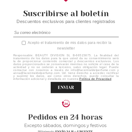
Suscribirse al boletín
Descuentos exclusivos para clientes registrados
Acepto el tratamiento de mis datos para recibir la
newsletter
Responsable: BEAUTY DIVISION SL B-66515875. La finalidad del
tratamiento de los datos para la que usted da su consentimiento será
la de proporcionar contenido comercial y descuentos exclusivos. Los
datos proporcionados se conservarán mientras no solicite el cese de la
actividad y no se cederán a terceros, salvo obligación legal. Puede
contactar con nosotros a través de info@lacentraldelperfume.com y
anna@lacentraldelperfume.com. Ud. tiene derecho a acceder, rectificar
y suprimir los datos, así como otros derechos, puede consultar la
información adicional y detallada en nuestra
Política de Privacidad
.
ENVIAR