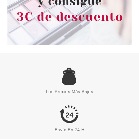
ROSTRO PIELES SECA 400 ML
Pvr 19.95€
desde
8.50€
-57%
Los Precios Más Bajos
Envío En 24 H