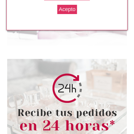
ANNE MOLLER
ANNE MOLLER CREMA
PEELING PROGRESIVO NOCHE
50 ML
Pvr 51.00€
desde
28.30€
-45%