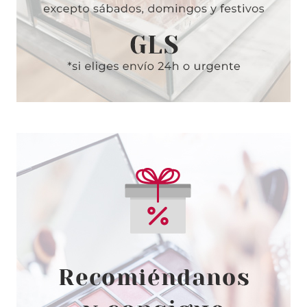
ANNE MOLLER
ANNE MOLLER STIMULAGE
CREMA ILUMINADORA
REAFIRMANTE SPF15 50 ML
Pvr 44.50€
desde
26.95€
-39%
ANNE MOLLER
ANNE MOLLER LECHE
DESMAQUILLANTE OJOS Y