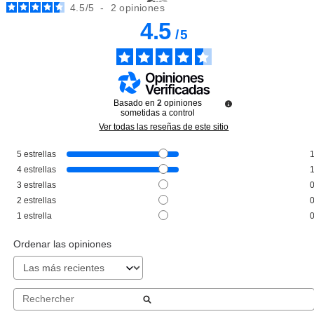
4.5
/
5
-
2
opiniones
4.5
/
5
Basado en
2
opiniones
sometidas a control
Ver todas las reseñas de este sitio
5
estrellas
ANNE MOLLER
4
estrellas
ANNE MOLLER STIMULAGE
3
estrellas
CONTORNO DE OJOS
2
estrellas
MINIMIZADOR DE ARRUGAS 15
ML
Pvr 36.60€
desde
1
estrella
22.95€
-37%
Ordenar las opiniones