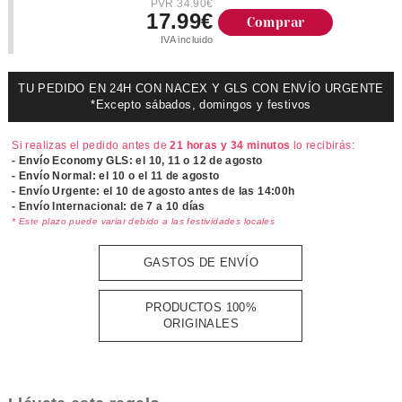
PVR 34.90€
17.99€
Comprar
IVA incluido
TU PEDIDO EN 24H CON NACEX Y GLS CON ENVÍO URGENTE
*Excepto sábados, domingos y festivos
Si realizas el pedido antes de
21 horas y 34 minutos
lo recibirás:
- Envío Economy GLS: el
10, 11 o 12 de agosto
- Envío Normal: el
10 o el 11 de agosto
- Envío Urgente: el
10 de agosto antes de las 14:00h
- Envío Internacional: de 7 a 10 días
* Este plazo puede variar debido a las festividades locales
GASTOS DE ENVÍO
PRODUCTOS 100%
ORIGINALES