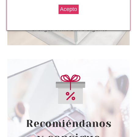
29.90€
-35%
ANNE MOLLER
ANNE MOLLER ADN 40 BELAGE
YEUX HYDROSERUM 15 ML
Pvr 35.00€
desde
13.99€
-60%