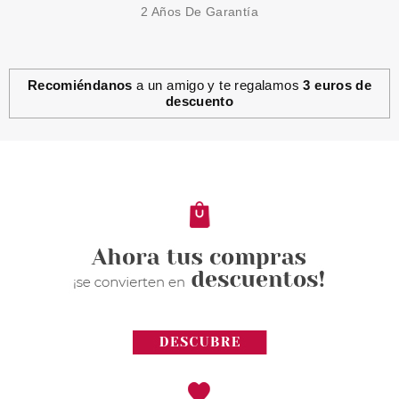
2 Años De Garantía
Recomiéndanos
a un amigo y te regalamos
3 euros de
descuento
ANNE MOLLER
ANNE MOLLER CREMA
PEELING PROGRESIVO NOCHE
50 ML
Pvr 51.00€
desde
28.30€
-45%