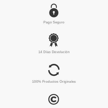
Pago Seguro
ANNE MOLLER
ANNE MOLLER CLEAN UP
14 Días Devolución
EXFOLIANTE CÍTRICO
ENERGIZANTE 100 ML
Pvr 26.00€
desde
16.00€
-38%
100% Productos Originales