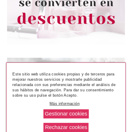
ML
Pvr 28.00€
desde
16.50€
-41%
Este sitio web utiliza cookies propias y de terceros para
mejorar nuestros servicios y mostrarle publicidad
relacionada con sus preferencias mediante el análisis de
sus hábitos de navegación. Para dar su consentimiento
sobre su uso pulse el botón Acepto.
ANNE MOLLER
Más información
ANNE MOLLER ROSAGE
BALANCE REPARING RICH
CREAM SPF 15 50 ML SET
REGALO
Pvr 46.00€
desde