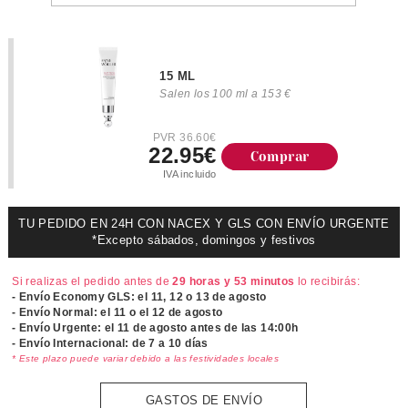
15 ML
Salen los 100 ml a 153 €
PVR 36.60€
22.95€
Comprar
IVA incluido
TU PEDIDO EN 24H CON NACEX Y GLS CON ENVÍO URGENTE
*Excepto sábados, domingos y festivos
Si realizas el pedido antes de
29 horas y 53 minutos
lo recibirás:
- Envío Economy GLS: el
11, 12 o 13 de agosto
- Envío Normal: el
11 o el 12 de agosto
- Envío Urgente: el
11 de agosto antes de las 14:00h
- Envío Internacional: de 7 a 10 días
* Este plazo puede variar debido a las festividades locales
GASTOS DE ENVÍO