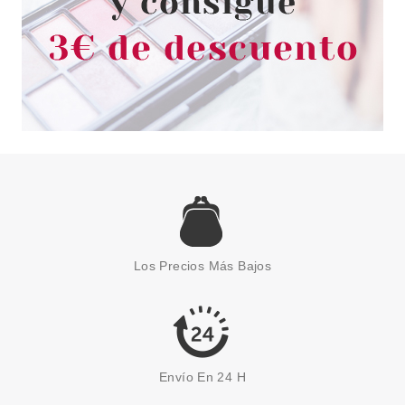
ANNE MOLLER
ANNE MOLLER CREMA MANOS
ANTIEDAD 100 ML
Los Precios Más Bajos
Pvr 18.50€
desde
5.90€
-68%
Envío En 24 H