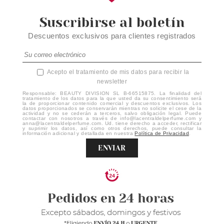
Suscribirse al boletín
Descuentos exclusivos para clientes registrados
Acepto el tratamiento de mis datos para recibir la
newsletter
Responsable: BEAUTY DIVISION SL B-66515875. La finalidad del
tratamiento de los datos para la que usted da su consentimiento será
la de proporcionar contenido comercial y descuentos exclusivos. Los
datos proporcionados se conservarán mientras no solicite el cese de la
actividad y no se cederán a terceros, salvo obligación legal. Puede
contactar con nosotros a través de info@lacentraldelperfume.com y
anna@lacentraldelperfume.com. Ud. tiene derecho a acceder, rectificar
y suprimir los datos, así como otros derechos, puede consultar la
información adicional y detallada en nuestra
Política de Privacidad
.
ENVIAR