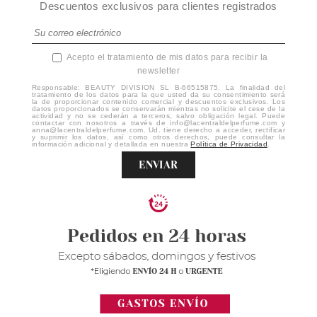
Descuentos exclusivos para clientes registrados
Acepto el tratamiento de mis datos para recibir la
newsletter
Responsable: BEAUTY DIVISION SL B-66515875. La finalidad del
tratamiento de los datos para la que usted da su consentimiento será
la de proporcionar contenido comercial y descuentos exclusivos. Los
datos proporcionados se conservarán mientras no solicite el cese de la
actividad y no se cederán a terceros, salvo obligación legal. Puede
contactar con nosotros a través de info@lacentraldelperfume.com y
anna@lacentraldelperfume.com. Ud. tiene derecho a acceder, rectificar
y suprimir los datos, así como otros derechos, puede consultar la
información adicional y detallada en nuestra
Política de Privacidad
.
ENVIAR