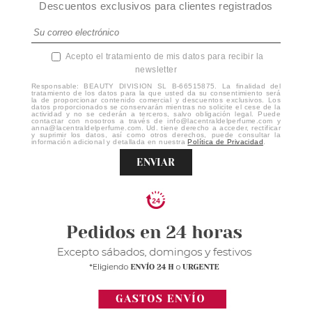
Descuentos exclusivos para clientes registrados
Acepto el tratamiento de mis datos para recibir la
newsletter
Responsable: BEAUTY DIVISION SL B-66515875. La finalidad del
tratamiento de los datos para la que usted da su consentimiento será
la de proporcionar contenido comercial y descuentos exclusivos. Los
datos proporcionados se conservarán mientras no solicite el cese de la
actividad y no se cederán a terceros, salvo obligación legal. Puede
contactar con nosotros a través de info@lacentraldelperfume.com y
anna@lacentraldelperfume.com. Ud. tiene derecho a acceder, rectificar
y suprimir los datos, así como otros derechos, puede consultar la
información adicional y detallada en nuestra
Política de Privacidad
.
ENVIAR